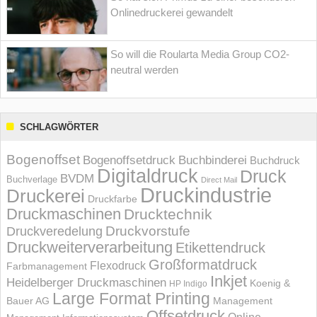
Onlinedruckerei gewandelt
So will die Roularta Media Group CO2-
neutral werden
SCHLAGWÖRTER
Bogenoffset
Bogenoffsetdruck
Buchbinderei
Buchdruck
Digitaldruck
Druck
BVDM
Buchverlage
Direct Mail
Druckindustrie
Druckerei
Druckfarbe
Druckmaschinen
Drucktechnik
Druckvorstufe
Druckveredelung
Druckweiterverarbeitung
Etikettendruck
Großformatdruck
Flexodruck
Farbmanagement
Inkjet
Heidelberger Druckmaschinen
Koenig &
HP Indigo
Large Format Printing
Bauer AG
Management
Offsetdruck