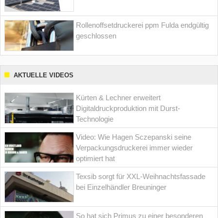
Rollenoffsetdruckerei ppm Fulda endgültig
geschlossen
AKTUELLE VIDEOS
Kürten & Lechner erweitert
Digitaldruckproduktion mit Durst-
Technologie
Video: Wie Hagen Sczepanski seine
Verpackungsdruckerei immer wieder
optimiert hat
Texsib sorgt für XXL-Weihnachtsfassade
bei Einzelhändler Breuninger
So hat sich Primus zu einer besonderen