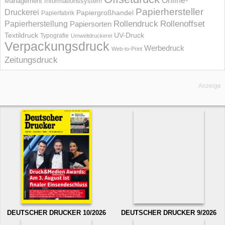
Online-
Management Informations­system
Papierhersteller
Druckerei
Papiergroßhandel
Papierfabrik
Rollendruck
Rollenoffset
Papierherstellung
Papiersorten
UV-Druck
Textildruck
Typografie
Umweltdruckerei
Verpackungsdruck
Werbedruck
Web-to-Print
Zeitungsdruck
Anzeige
DEUTSCHER DRUCKER 10/2026
DEUTSCHER DRUCKER 9/2026