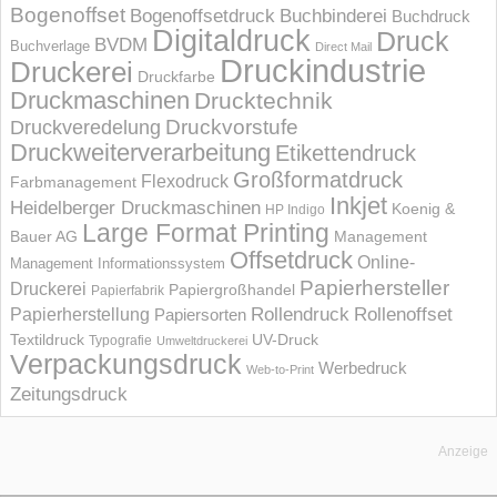
Bogenoffset
Bogenoffsetdruck
Buchbinderei
Buchdruck
Digitaldruck
Druck
BVDM
Buchverlage
Direct Mail
Druckindustrie
Druckerei
Druckfarbe
Druckmaschinen
Drucktechnik
Druckvorstufe
Druckveredelung
Druckweiterverarbeitung
Etikettendruck
Großformatdruck
Flexodruck
Farbmanagement
Inkjet
Heidelberger Druckmaschinen
Koenig &
HP Indigo
Large Format Printing
Bauer AG
Management
Offsetdruck
Online-
Management Informations­system
Papierhersteller
Druckerei
Papiergroßhandel
Papierfabrik
Rollendruck
Rollenoffset
Papierherstellung
Papiersorten
UV-Druck
Textildruck
Typografie
Umweltdruckerei
Verpackungsdruck
Werbedruck
Web-to-Print
Zeitungsdruck
Anzeige