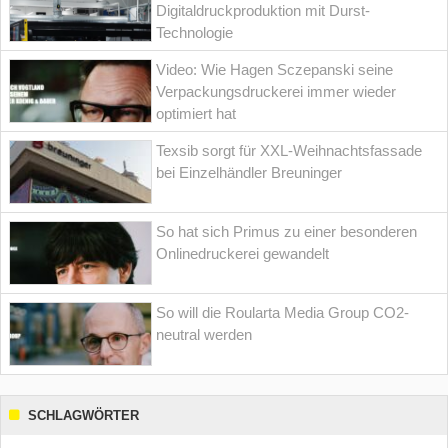
Digitaldruckproduktion mit Durst-
Technologie
Video: Wie Hagen Sczepanski seine
Verpackungsdruckerei immer wieder
optimiert hat
Texsib sorgt für XXL-Weihnachtsfassade
bei Einzelhändler Breuninger
So hat sich Primus zu einer besonderen
Onlinedruckerei gewandelt
So will die Roularta Media Group CO2-
neutral werden
SCHLAGWÖRTER