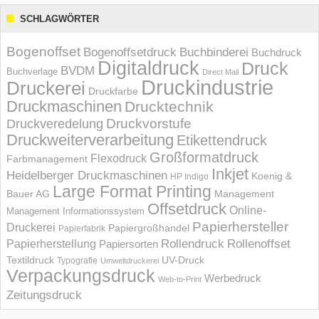
SCHLAGWÖRTER
Bogenoffset
Bogenoffsetdruck
Buchbinderei
Buchdruck
Digitaldruck
Druck
BVDM
Buchverlage
Direct Mail
Druckindustrie
Druckerei
Druckfarbe
Druckmaschinen
Drucktechnik
Druckvorstufe
Druckveredelung
Druckweiterverarbeitung
Etikettendruck
Großformatdruck
Flexodruck
Farbmanagement
Inkjet
Heidelberger Druckmaschinen
Koenig &
HP Indigo
Large Format Printing
Bauer AG
Management
Offsetdruck
Online-
Management Informations­system
Papierhersteller
Druckerei
Papiergroßhandel
Papierfabrik
Rollendruck
Rollenoffset
Papierherstellung
Papiersorten
UV-Druck
Textildruck
Typografie
Umweltdruckerei
Verpackungsdruck
Werbedruck
Web-to-Print
Zeitungsdruck