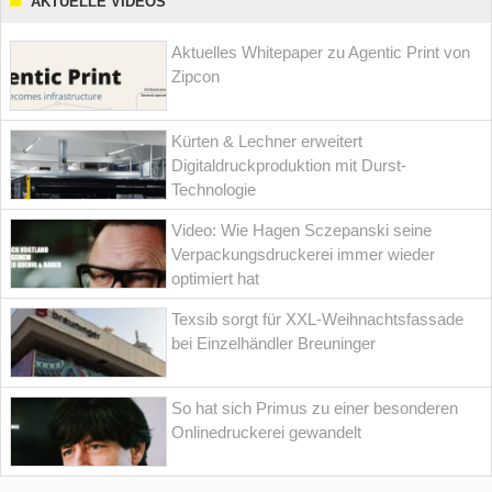
AKTUELLE VIDEOS
Aktuelles Whitepaper zu Agentic Print von
Zipcon
Kürten & Lechner erweitert
Digitaldruckproduktion mit Durst-
Technologie
Video: Wie Hagen Sczepanski seine
Verpackungsdruckerei immer wieder
optimiert hat
Texsib sorgt für XXL-Weihnachtsfassade
bei Einzelhändler Breuninger
So hat sich Primus zu einer besonderen
Onlinedruckerei gewandelt