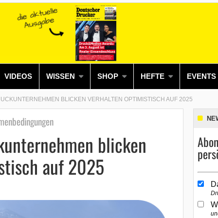
VIDEOS
WISSEN
SHOP
HEFTE
EVENTS
UCKUNTERNEHMEN BLICKEN VERHALTEN OPTIMISTISCH AUF 2025
hmenbedingungen
NE
kunternehmen blicken
Abon
pers
stisch auf 2025
D
Dr
W
un