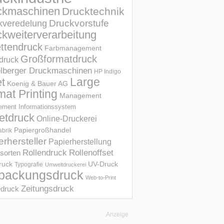
ckmaschinen
Drucktechnik
Druckvorstufe
kveredelung
kweiterverarbeitung
ettendruck
Farbmanagement
Großformatdruck
druck
elberger Druckmaschinen
HP Indigo
et
Large
Koenig & Bauer AG
mat Printing
Management
ment Informations­system
etdruck
Online-Druckerei
Papiergroßhandel
abrik
erhersteller
Papierherstellung
Rollendruck
Rollenoffset
sorten
UV-Druck
druck
Typografie
Umweltdruckerei
packungsdruck
Web-to-Print
Zeitungsdruck
druck
Anzeige