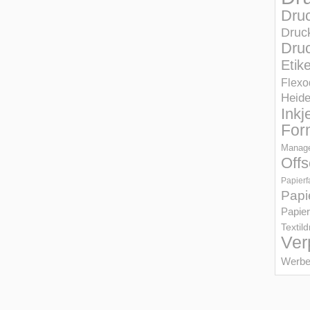
Dru
Druc
Druc
Etik
Flexo
Heid
Inkj
For
Manage
Offs
Papierf
Papi
Papier
Textil
Ver
Werbe