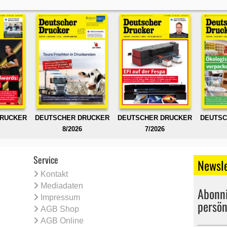
DRUCKER
DEUTSCHER DRUCKER
DEUTSCHER DRUCKER
DEUTSC
8/2026
7/2026
Service
Newsle
Kontakt
Mediadaten
Abonni
Impressum
persön
AGB Shop
AGB Online