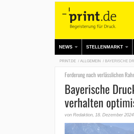
NEWS
STELLENMARKT
PRINT.DE
ALLGEMEIN
BAYERISCHE DR
Forderung nach verlässlichen Ra
Bayerische Druc
verhalten optimi
von Redaktion
,
18. Dezember 2024