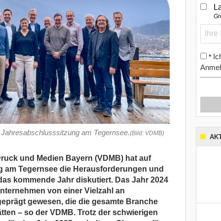
L
Gr
Ic
*
Anmel
 Jahresabschlusssitzung am Tegernsee.
(Bild: VDMB)
AK
ruck und Medien Bayern (VDMB) hat auf
g am Tegernsee die Herausforderungen und
das kommende Jahr diskutiert. Das Jahr 2024
unternehmen von einer Vielzahl an
geprägt gewesen, die die gesamte Branche
hätten – so der VDMB. Trotz der schwierigen