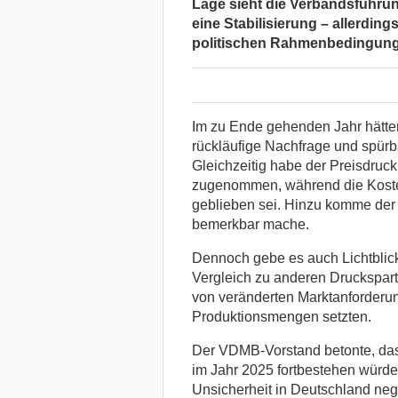
Lage sieht die Verbandsführun
eine Stabilisierung – allerdin
politischen Rahmenbedingunge
Im zu Ende gehenden Jahr hätte
rückläufige Nachfrage und spürba
Gleichzeitig habe der Preisdruc
zugenommen, während die Koste
geblieben sei. Hinzu komme der 
bemerkbar mache.
Dennoch gebe es auch Lichtblic
Vergleich zu anderen Drucksparten
von veränderten Marktanforderu
Produktionsmengen setzten.
Der VDMB-Vorstand betonte, das
im Jahr 2025 fortbestehen würden
Unsicherheit in Deutschland negat