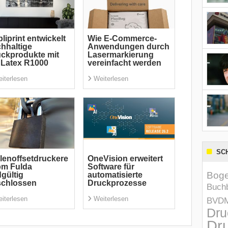
liprint entwickelt
Wie E-Commerce-
hhaltige
Anwendungen durch
ckprodukte mit
Lasermarkierung
Latex R1000
vereinfacht werden
iterlesen
Weiterlesen
SC
lenoffsetdruckere
OneVision erweitert
pm Fulda
Software für
Boge
gültig
automatisierte
schlossen
Druckprozesse
Buchb
iterlesen
Weiterlesen
BVD
Dru
Dru