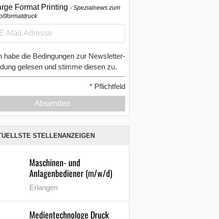
arge Format Printing
Spezialnews zum
oßformatdruck
h habe die Bedingungen zur Newsletter-
dung gelesen und stimme diesen zu.
*
Pflichtfeld
Absenden
TUELLSTE STELLENANZEIGEN
Maschinen- und
Anlagenbediener (m/w/d)
Erlangen
Medientechnologe Druck