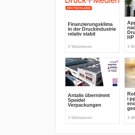
App
Finanzierungsklima
nac
in der Druckindustrie
Dru
relativ stabil
HP 
Weiterlesen
We
Rol
Antalis übernimmt
i p
Speidel
end
Verpackungen
ge
Weiterlesen
We