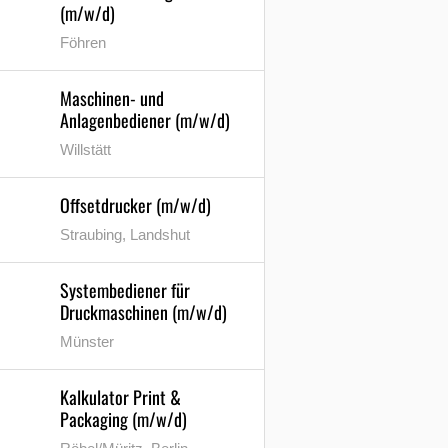
(m/w/d)
Föhren
Maschinen- und
Anlagenbediener (m/w/d)
Willstätt
Offsetdrucker (m/w/d)
Straubing, Landshut
Systembediener für
Druckmaschinen (m/w/d)
Münster
Kalkulator Print &
Packaging (m/w/d)