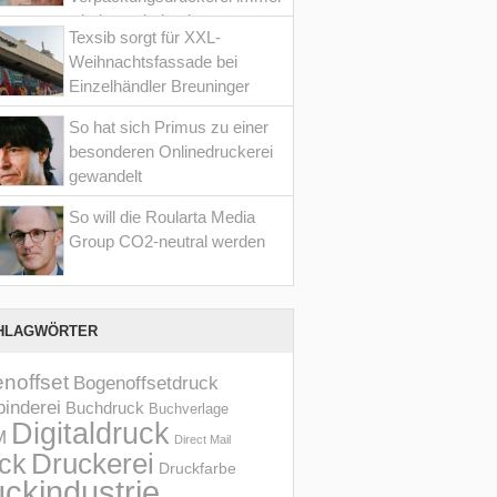
wieder optimiert hat
Texsib sorgt für XXL-
Weihnachtsfassade bei
Einzelhändler Breuninger
So hat sich Primus zu einer
besonderen Onlinedruckerei
gewandelt
So will die Roularta Media
Group CO2-neutral werden
HLAGWÖRTER
noffset
Bogenoffsetdruck
inderei
Buchdruck
Buchverlage
Digitaldruck
M
Direct Mail
Druckerei
ck
Druckfarbe
ckindustrie