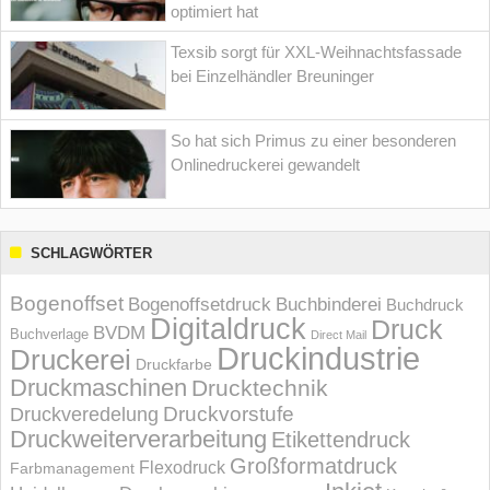
optimiert hat
Texsib sorgt für XXL-Weihnachtsfassade
bei Einzelhändler Breuninger
So hat sich Primus zu einer besonderen
Onlinedruckerei gewandelt
SCHLAGWÖRTER
Bogenoffset
Bogenoffsetdruck
Buchbinderei
Buchdruck
Digitaldruck
Druck
BVDM
Buchverlage
Direct Mail
Druckindustrie
Druckerei
Druckfarbe
Druckmaschinen
Drucktechnik
Druckvorstufe
Druckveredelung
Druckweiterverarbeitung
Etikettendruck
Großformatdruck
Flexodruck
Farbmanagement