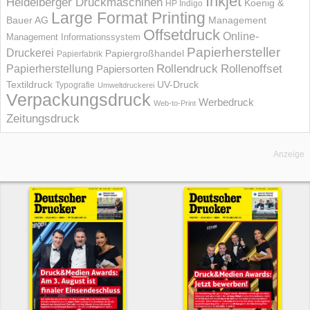
Inkjet
Heidelberger Druckmaschinen
Koenig &
HP Indigo
Large Format Printing
Bauer AG
Management
Offsetdruck
Online-
Management Informations­system
Papierhersteller
Druckerei
Papiergroßhandel
Papierfabrik
Rollendruck
Rollenoffset
Papierherstellung
Papiersorten
UV-Druck
Textildruck
Typografie
Umweltdruckerei
Verpackungsdruck
Werbedruck
Web-to-Print
Zeitungsdruck
Anzeige