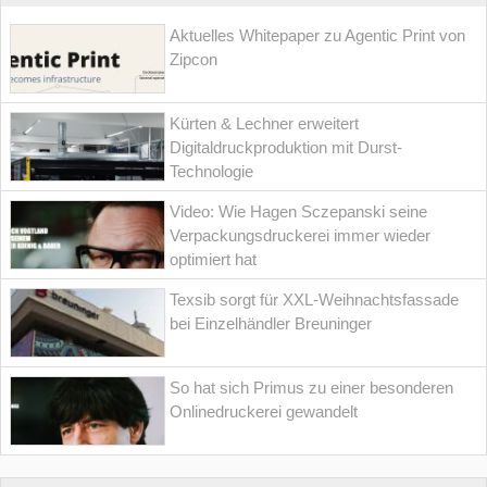
Aktuelles Whitepaper zu Agentic Print von
Zipcon
Kürten & Lechner erweitert
Digitaldruckproduktion mit Durst-
Technologie
Video: Wie Hagen Sczepanski seine
Verpackungsdruckerei immer wieder
optimiert hat
Texsib sorgt für XXL-Weihnachtsfassade
bei Einzelhändler Breuninger
So hat sich Primus zu einer besonderen
Onlinedruckerei gewandelt