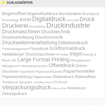
SCHLAGWÖRTER
Bogenoffset
Bogenoffsetdruck
Buchbinderei
Buchdruck
Digitaldruck
Druck
BVDM
Buchverlage
Direct Mail
Druckindustrie
Druckerei
Druckfarbe
Druckmaschinen
Drucktechnik
Druckvorstufe
Druckveredelung
Druckweiterverarbeitung
Etikettendruck
Großformatdruck
Flexodruck
Farbmanagement
Inkjet
Heidelberger Druckmaschinen
Koenig &
HP Indigo
Large Format Printing
Bauer AG
Management
Offsetdruck
Online-
Management Informations­system
Papierhersteller
Druckerei
Papiergroßhandel
Papierfabrik
Rollendruck
Rollenoffset
Papierherstellung
Papiersorten
UV-Druck
Textildruck
Typografie
Umweltdruckerei
Verpackungsdruck
Werbedruck
Web-to-Print
Zeitungsdruck