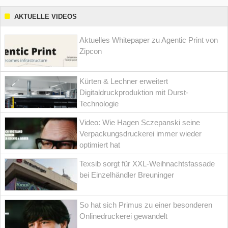
AKTUELLE VIDEOS
Aktuelles Whitepaper zu Agentic Print von
Zipcon
Kürten & Lechner erweitert
Digitaldruckproduktion mit Durst-
Technologie
Video: Wie Hagen Sczepanski seine
Verpackungsdruckerei immer wieder
optimiert hat
Texsib sorgt für XXL-Weihnachtsfassade
bei Einzelhändler Breuninger
So hat sich Primus zu einer besonderen
Onlinedruckerei gewandelt