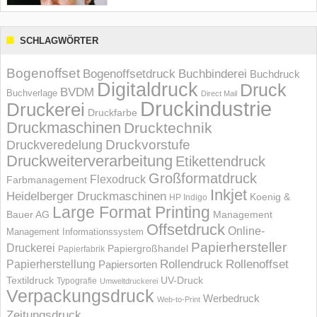
SCHLAGWÖRTER
Bogenoffset
Bogenoffsetdruck
Buchbinderei
Buchdruck
Digitaldruck
Druck
BVDM
Buchverlage
Direct Mail
Druckindustrie
Druckerei
Druckfarbe
Druckmaschinen
Drucktechnik
Druckvorstufe
Druckveredelung
Druckweiterverarbeitung
Etikettendruck
Großformatdruck
Flexodruck
Farbmanagement
Inkjet
Heidelberger Druckmaschinen
Koenig &
HP Indigo
Large Format Printing
Bauer AG
Management
Offsetdruck
Online-
Management Informations­system
Papierhersteller
Druckerei
Papiergroßhandel
Papierfabrik
Rollendruck
Rollenoffset
Papierherstellung
Papiersorten
UV-Druck
Textildruck
Typografie
Umweltdruckerei
Verpackungsdruck
Werbedruck
Web-to-Print
Zeitungsdruck