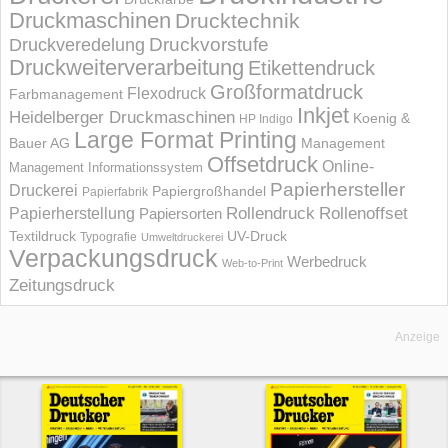
Druckmaschinen
Drucktechnik
Druckvorstufe
Druckveredelung
Druckweiterverarbeitung
Etikettendruck
Großformatdruck
Flexodruck
Farbmanagement
Inkjet
Heidelberger Druckmaschinen
Koenig &
HP Indigo
Large Format Printing
Bauer AG
Management
Offsetdruck
Online-
Management Informations­system
Papierhersteller
Druckerei
Papiergroßhandel
Papierfabrik
Rollendruck
Rollenoffset
Papierherstellung
Papiersorten
UV-Druck
Textildruck
Typografie
Umweltdruckerei
Verpackungsdruck
Werbedruck
Web-to-Print
Zeitungsdruck
Anzeige