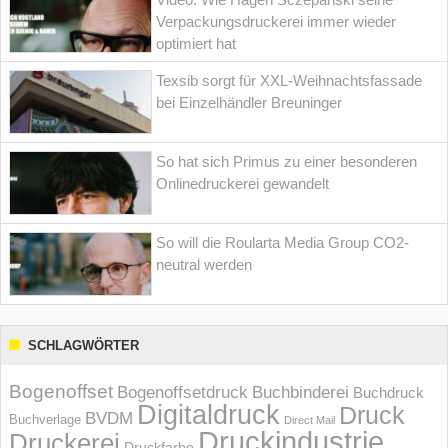
Verpackungsdruckerei immer wieder
optimiert hat
Texsib sorgt für XXL-Weihnachtsfassade
bei Einzelhändler Breuninger
So hat sich Primus zu einer besonderen
Onlinedruckerei gewandelt
So will die Roularta Media Group CO2-
neutral werden
SCHLAGWÖRTER
Bogenoffset
Bogenoffsetdruck
Buchbinderei
Buchdruck
Digitaldruck
Druck
BVDM
Buchverlage
Direct Mail
Druckindustrie
Druckerei
Druckfarbe