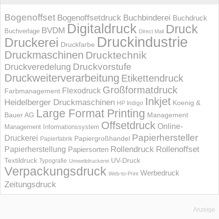
Bogenoffset
Bogenoffsetdruck
Buchbinderei
Buchdruck
Digitaldruck
Druck
BVDM
Buchverlage
Direct Mail
Druckindustrie
Druckerei
Druckfarbe
Druckmaschinen
Drucktechnik
Druckvorstufe
Druckveredelung
Druckweiterverarbeitung
Etikettendruck
Großformatdruck
Flexodruck
Farbmanagement
Inkjet
Heidelberger Druckmaschinen
Koenig &
HP Indigo
Large Format Printing
Bauer AG
Management
Offsetdruck
Online-
Management Informations­system
Papierhersteller
Druckerei
Papiergroßhandel
Papierfabrik
Rollendruck
Rollenoffset
Papierherstellung
Papiersorten
UV-Druck
Textildruck
Typografie
Umweltdruckerei
Verpackungsdruck
Werbedruck
Web-to-Print
Zeitungsdruck
Anzeige