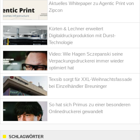
Aktuelles Whitepaper zu Agentic Print von
Zipcon
Kürten & Lechner erweitert
Digitaldruckproduktion mit Durst-
Technologie
Video: Wie Hagen Sczepanski seine
Verpackungsdruckerei immer wieder
optimiert hat
Texsib sorgt für XXL-Weihnachtsfassade
bei Einzelhändler Breuninger
So hat sich Primus zu einer besonderen
Onlinedruckerei gewandelt
SCHLAGWÖRTER