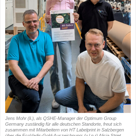
Jens Mohr (li.), als QSHE-Manager der Optimum Group
Germany zuständig für alle deutschen Standorte, freut sich
zusammen mit Mitarbeitern von HT Labelprint in Salzbergen
über die EcoVadis-Gold-Auszeichnung: (v.l.n.r) Alicia Striet