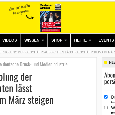
VIDEOS
WISSEN
SHOP
HEFTE
EVENTS
ERHOLUNG DER GESCHÄFTSAUSSICHTEN LÄSST GESCHÄFTSKLIMA IM MÄR
e deutsche Druck- und Medienindustrie
NE
olung der
Abon
pers
ten lässt
im März steigen
D
Dr
W
un