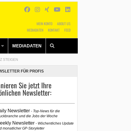
MEIN KONTO
ABOUT US
MEDIADATEN
KONTAKT
FEED
Alles
Shop
SUCHEN
MEDIADATEN
Z STEIGEN
WSLETTER FÜR PROFIS
nieren Sie jetzt Ihre
önlichen Newsletter:
aily Newsletter
Top-News für die
uckbranche und die Jobs der Woche
eekly Newsletter
Wöchentliches Update
d monatlicher GP-Storyletter