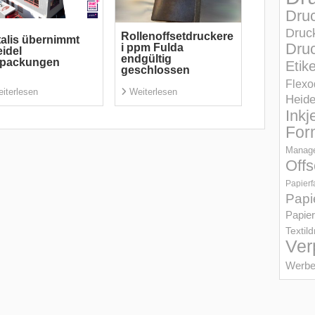
Dru
Druc
Rollenoffsetdruckere
alis übernimmt
Druc
i ppm Fulda
idel
endgültig
rpackungen
Etik
geschlossen
Flexo
iterlesen
Weiterlesen
Heid
Inkj
For
Manage
Offs
Papierf
Papi
Papier
Textil
Ver
Werbe