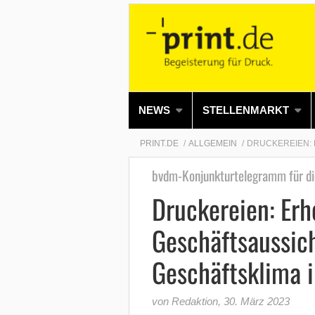
NEWS
STELLENMARKT
PRINT.DE
ALLGEMEIN
DRUCKEREIEN: 
bvdm-Konjunkturtelegramm für di
Druckereien: Erh
Geschäftsaussich
Geschäftsklima 
von Redaktion
,
30. März 2023