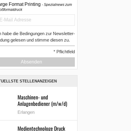
arge Format Printing
Spezialnews zum
oßformatdruck
h habe die Bedingungen zur Newsletter-
dung gelesen und stimme diesen zu.
*
Pflichtfeld
Absenden
TUELLSTE STELLENANZEIGEN
Maschinen- und
Anlagenbediener (m/w/d)
Erlangen
Medientechnologe Druck