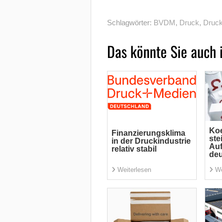
Schlagwörter:
BVDM
,
Druck
,
Druck
Das könnte Sie auch 
Koe
Finanzierungsklima
ste
in der Druckindustrie
Auf
relativ stabil
deu
Weiterlesen
We