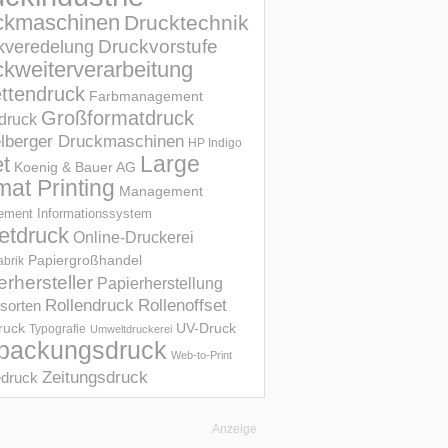
ckmaschinen
Drucktechnik
Druckvorstufe
kveredelung
kweiterverarbeitung
ettendruck
Farbmanagement
Großformatdruck
druck
elberger Druckmaschinen
HP Indigo
et
Large
Koenig & Bauer AG
mat Printing
Management
ment Informations­system
etdruck
Online-Druckerei
Papiergroßhandel
abrik
erhersteller
Papierherstellung
Rollendruck
Rollenoffset
sorten
UV-Druck
druck
Typografie
Umweltdruckerei
packungsdruck
Web-to-Print
Zeitungsdruck
druck
Anzeige