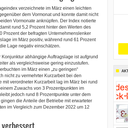
ageindex verzeichnete im März einen leichten
gegenüber dem Vormonat und konnte damit nicht
 beiden Vormonate anknüpfen. Der Index notierte
damit rund 5,2 Prozent hinter den Werten des
0 Prozent der befragten Unternehmenslenker
tslage im März positiv, während rund 61 Prozent
die Lage negativ einschätzen.
r Konjunktur abhängige Auftragslage ist aufgrund
iter als vergleichsweise gering einzustufen.
erbuchten im März einen „zu geringen“
AK
ch nicht zu vermehrter Kurzarbeit bei den
e mit verordneter Kurzarbeit lag im März bei rund
ar einem Zuwachs von 3 Prozentpunkten im
leibt jedoch rund 8 Prozentpunkte unter dem
ingen die Anteile der Betriebe mit erwarteter
aten im Vergleich zum Dezember 2022 um 12
 verbessert