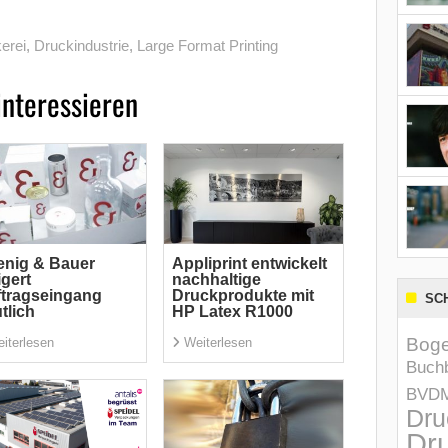
erei
,
Druckindustrie
,
Large Format Printing
interessieren
nig & Bauer
Appliprint entwickelt
igert
nachhaltige
tragseingang
Druckprodukte mit
SC
tlich
HP Latex R1000
Boge
iterlesen
Weiterlesen
Buchb
BVD
Dru
Dru