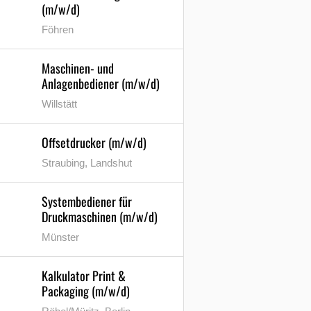
(m/w/d)
Föhren
Maschinen- und
Anlagenbediener (m/w/d)
Willstätt
Offsetdrucker (m/w/d)
Straubing, Landshut
Systembediener für
Druckmaschinen (m/w/d)
Münster
Kalkulator Print &
Packaging (m/w/d)