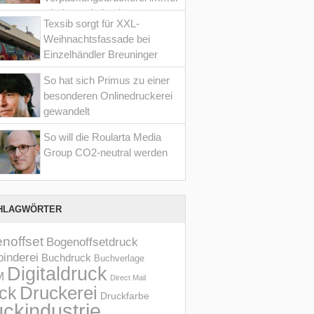
wieder optimiert hat
Texsib sorgt für XXL-
Weihnachtsfassade bei
Einzelhändler Breuninger
So hat sich Primus zu einer
besonderen Onlinedruckerei
gewandelt
So will die Roularta Media
Group CO2-neutral werden
HLAGWÖRTER
noffset
Bogenoffsetdruck
inderei
Buchdruck
Buchverlage
Digitaldruck
M
Direct Mail
Druckerei
ck
Druckfarbe
ckindustrie