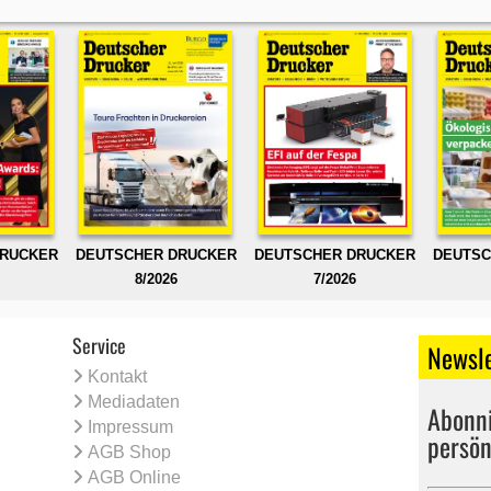
DRUCKER
DEUTSCHER DRUCKER
DEUTSCHER DRUCKER
DEUTSC
8/2026
7/2026
Service
Newsle
Kontakt
Mediadaten
Abonni
Impressum
persön
AGB Shop
AGB Online