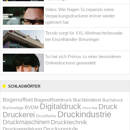
Video: Wie Hagen Sczepanski seine
Verpackungsdruckerei immer wieder
optimiert hat
Texsib sorgt für XXL-Weihnachtsfassade
bei Einzelhändler Breuninger
So hat sich Primus zu einer besonderen
Onlinedruckerei gewandelt
SCHLAGWÖRTER
Bogenoffset
Bogenoffsetdruck
Buchbinderei
Buchdruck
Digitaldruck
Druck
BVDM
Buchverlage
Direct Mail
Druckindustrie
Druckerei
Druckfarbe
Druckmaschinen
Drucktechnik
Druckvorstufe
Druckveredelung