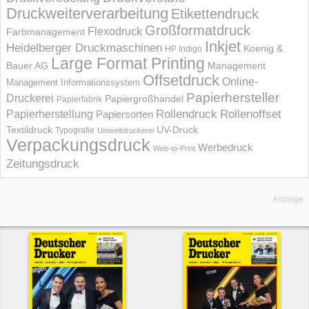
Druckweiterverarbeitung
Etikettendruck
Großformatdruck
Flexodruck
Farbmanagement
Inkjet
Heidelberger Druckmaschinen
Koenig &
HP Indigo
Large Format Printing
Bauer AG
Management
Offsetdruck
Online-
Management Informations­system
Papierhersteller
Druckerei
Papiergroßhandel
Papierfabrik
Rollendruck
Rollenoffset
Papierherstellung
Papiersorten
UV-Druck
Textildruck
Typografie
Umweltdruckerei
Verpackungsdruck
Werbedruck
Web-to-Print
Zeitungsdruck
Anzeige