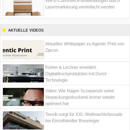
Wie E-Commerce-Anwendungen durch
Lasermarkierung vereinfacht werden
AKTUELLE VIDEOS
Aktuelles Whitepaper zu Agentic Print von
Zipcon
Kürten & Lechner erweitert
Digitaldruckproduktion mit Durst-
Technologie
Video: Wie Hagen Sczepanski seine
Verpackungsdruckerei immer wieder
optimiert hat
Texsib sorgt für XXL-Weihnachtsfassade
bei Einzelhändler Breuninger