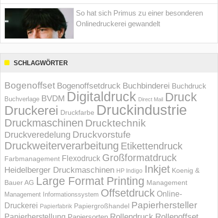
So hat sich Primus zu einer besonderen
Onlinedruckerei gewandelt
SCHLAGWÖRTER
Bogenoffset
Bogenoffsetdruck
Buchbinderei
Buchdruck
Digitaldruck
Druck
BVDM
Buchverlage
Direct Mail
Druckindustrie
Druckerei
Druckfarbe
Druckmaschinen
Drucktechnik
Druckvorstufe
Druckveredelung
Druckweiterverarbeitung
Etikettendruck
Großformatdruck
Flexodruck
Farbmanagement
Inkjet
Heidelberger Druckmaschinen
Koenig &
HP Indigo
Large Format Printing
Bauer AG
Management
Offsetdruck
Online-
Management Informations­system
Papierhersteller
Druckerei
Papiergroßhandel
Papierfabrik
Rollendruck
Rollenoffset
Papierherstellung
Papiersorten