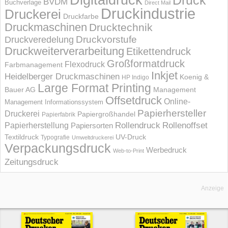
Druck
BVDM
Buchverlage
Direct Mail
Druckindustrie
Druckerei
Druckfarbe
Druckmaschinen
Drucktechnik
Druckvorstufe
Druckveredelung
Druckweiterverarbeitung
Etikettendruck
Großformatdruck
Flexodruck
Farbmanagement
Inkjet
Heidelberger Druckmaschinen
Koenig &
HP Indigo
Large Format Printing
Bauer AG
Management
Offsetdruck
Online-
Management Informations­system
Papierhersteller
Druckerei
Papiergroßhandel
Papierfabrik
Rollendruck
Rollenoffset
Papierherstellung
Papiersorten
UV-Druck
Textildruck
Typografie
Umweltdruckerei
Verpackungsdruck
Werbedruck
Web-to-Print
Zeitungsdruck
Anzeige