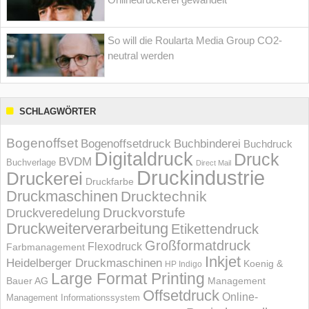
So will die Roularta Media Group CO2-
neutral werden
SCHLAGWÖRTER
Bogenoffset
Bogenoffsetdruck
Buchbinderei
Buchdruck
Digitaldruck
Druck
BVDM
Buchverlage
Direct Mail
Druckindustrie
Druckerei
Druckfarbe
Druckmaschinen
Drucktechnik
Druckvorstufe
Druckveredelung
Druckweiterverarbeitung
Etikettendruck
Großformatdruck
Flexodruck
Farbmanagement
Inkjet
Heidelberger Druckmaschinen
Koenig &
HP Indigo
Large Format Printing
Bauer AG
Management
Offsetdruck
Online-
Management Informations­system