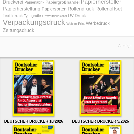
Papierhersteller
Druckerei
Papiergroßhandel
Papierfabrik
Rollendruck
Rollenoffset
Papierherstellung
Papiersorten
UV-Druck
Textildruck
Typografie
Umweltdruckerei
Verpackungsdruck
Werbedruck
Web-to-Print
Zeitungsdruck
Anzeige
DEUTSCHER DRUCKER 10/2026
DEUTSCHER DRUCKER 9/2026