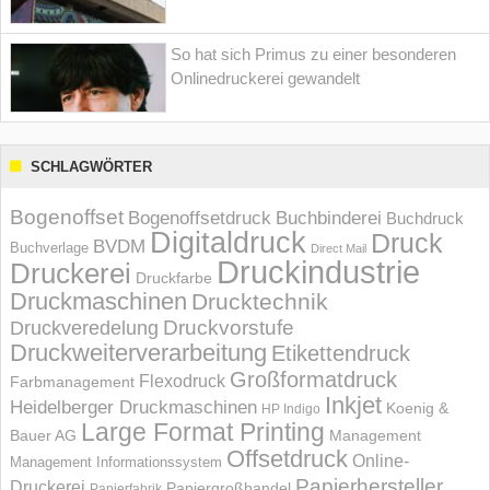
So hat sich Primus zu einer besonderen
Onlinedruckerei gewandelt
SCHLAGWÖRTER
Bogenoffset
Bogenoffsetdruck
Buchbinderei
Buchdruck
Digitaldruck
Druck
BVDM
Buchverlage
Direct Mail
Druckindustrie
Druckerei
Druckfarbe
Druckmaschinen
Drucktechnik
Druckvorstufe
Druckveredelung
Druckweiterverarbeitung
Etikettendruck
Großformatdruck
Flexodruck
Farbmanagement
Inkjet
Heidelberger Druckmaschinen
Koenig &
HP Indigo
Large Format Printing
Bauer AG
Management
Offsetdruck
Online-
Management Informations­system
Papierhersteller
Druckerei
Papiergroßhandel
Papierfabrik