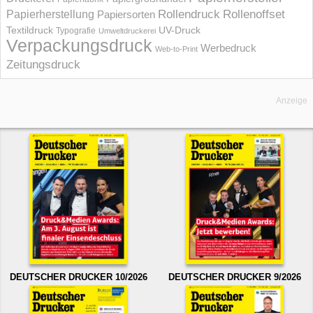
Rollendruck
Rollenoffset
Papierherstellung
Papiersorten
UV-Druck
Textildruck
Typografie
Umweltdruckerei
Verpackungsdruck
Werbedruck
Web-to-Print
Zeitungsdruck
Anzeige
DEUTSCHER DRUCKER 10/2026
DEUTSCHER DRUCKER 9/2026