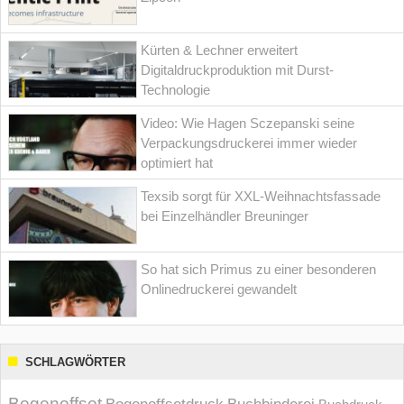
Kürten & Lechner erweitert
Digitaldruckproduktion mit Durst-
Technologie
Video: Wie Hagen Sczepanski seine
Verpackungsdruckerei immer wieder
optimiert hat
Texsib sorgt für XXL-Weihnachtsfassade
bei Einzelhändler Breuninger
So hat sich Primus zu einer besonderen
Onlinedruckerei gewandelt
SCHLAGWÖRTER
Bogenoffset