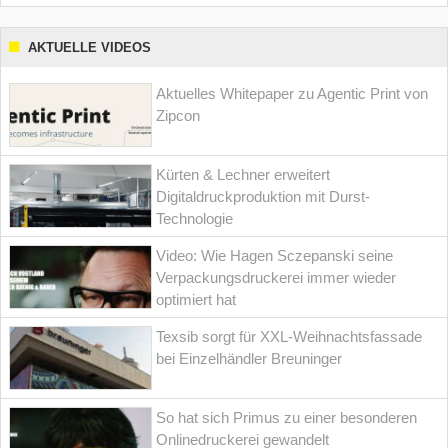
AKTUELLE VIDEOS
Aktuelles Whitepaper zu Agentic Print von
Zipcon
Kürten & Lechner erweitert
Digitaldruckproduktion mit Durst-
Technologie
Video: Wie Hagen Sczepanski seine
Verpackungsdruckerei immer wieder
optimiert hat
Texsib sorgt für XXL-Weihnachtsfassade
bei Einzelhändler Breuninger
So hat sich Primus zu einer besonderen
Onlinedruckerei gewandelt