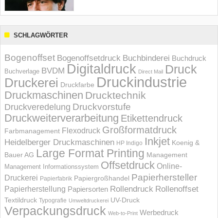
SCHLAGWÖRTER
Bogenoffset
Bogenoffsetdruck
Buchbinderei
Buchdruck
Digitaldruck
Druck
BVDM
Buchverlage
Direct Mail
Druckindustrie
Druckerei
Druckfarbe
Druckmaschinen
Drucktechnik
Druckvorstufe
Druckveredelung
Druckweiterverarbeitung
Etikettendruck
Großformatdruck
Flexodruck
Farbmanagement
Inkjet
Heidelberger Druckmaschinen
Koenig &
HP Indigo
Large Format Printing
Bauer AG
Management
Offsetdruck
Online-
Management Informations­system
Papierhersteller
Druckerei
Papiergroßhandel
Papierfabrik
Rollendruck
Rollenoffset
Papierherstellung
Papiersorten
UV-Druck
Textildruck
Typografie
Umweltdruckerei
Verpackungsdruck
Werbedruck
Web-to-Print