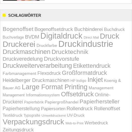
SCHLAGWÖRTER
Bogenoffset
Bogenoffsetdruck
Buchbinderei
Buchdruck
Digitaldruck
Druck
BVDM
Buchverlage
Direct Mail
Druckindustrie
Druckerei
Druckfarbe
Druckmaschinen
Drucktechnik
Druckvorstufe
Druckveredelung
Druckweiterverarbeitung
Etikettendruck
Großformatdruck
Flexodruck
Farbmanagement
Inkjet
Heidelberger Druckmaschinen
Koenig &
HP Indigo
Large Format Printing
Bauer AG
Management
Offsetdruck
Online-
Management Informations­system
Papierhersteller
Druckerei
Papiergroßhandel
Papierfabrik
Rollendruck
Rollenoffset
Papierherstellung
Papiersorten
UV-Druck
Textildruck
Typografie
Umweltdruckerei
Verpackungsdruck
Werbedruck
Web-to-Print
Zeitungsdruck