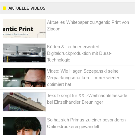
AKTUELLE VIDEOS
Aktuelles Whitepaper zu Agentic Print von
Zipcon
Kürten & Lechner erweitert
Digitaldruckproduktion mit Durst-
Technologie
Video: Wie Hagen Sczepanski seine
Verpackungsdruckerei immer wieder
optimiert hat
Texsib sorgt für XXL-Weihnachtsfassade
bei Einzelhändler Breuninger
So hat sich Primus zu einer besonderen
Onlinedruckerei gewandelt