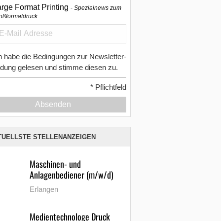
arge Format Printing
Spezialnews zum
oßformatdruck
h habe die Bedingungen zur Newsletter-
dung gelesen und stimme diesen zu.
*
Pflichtfeld
Absenden
TUELLSTE STELLENANZEIGEN
Maschinen- und
Anlagenbediener (m/w/d)
Erlangen
Medientechnologe Druck