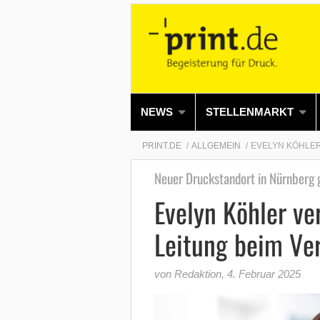
NEWS
STELLENMARKT
PRINT.DE
ALLGEMEIN
EVELYN KÖHLER
Neuer Druckstandort in Nürnberg 
Evelyn Köhler ve
Leitung beim Ve
von Redaktion
,
4. Februar 2025