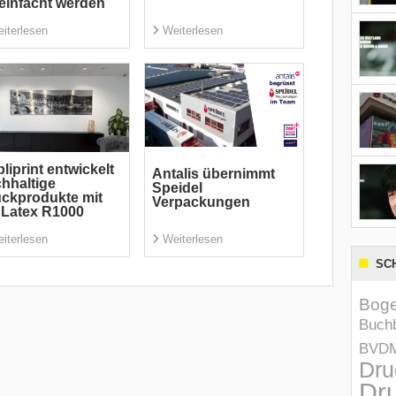
einfacht werden
iterlesen
Weiterlesen
liprint entwickelt
Antalis übernimmt
hhaltige
Speidel
ckprodukte mit
Verpackungen
Latex R1000
iterlesen
Weiterlesen
SC
Boge
Buchb
BVD
Dru
Dru