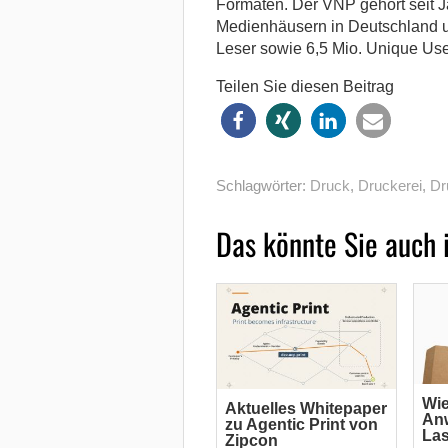
Formaten. Der VNP gehört seit J
Medienhäusern in Deutschland un
Leser sowie 6,5 Mio. Unique Use
Teilen Sie diesen Beitrag
Schlagwörter:
Druck
,
Druckerei
,
Dr
Das könnte Sie auch 
Wi
Aktuelles Whitepaper
An
zu Agentic Print von
La
Zipcon