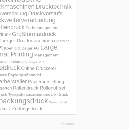
ckmaschinen
Drucktechnik
Druckvorstufe
kveredelung
kweiterverarbeitung
ettendruck
Farbmanagement
Großformatdruck
druck
elberger Druckmaschinen
HP Indigo
et
Large
Koenig & Bauer AG
mat Printing
Management
ment Informations­system
etdruck
Online-Druckerei
Papiergroßhandel
abrik
erhersteller
Papierherstellung
Rollendruck
Rollenoffset
sorten
UV-Druck
druck
Typografie
Umweltdruckerei
packungsdruck
Web-to-Print
Zeitungsdruck
druck
Anzeige