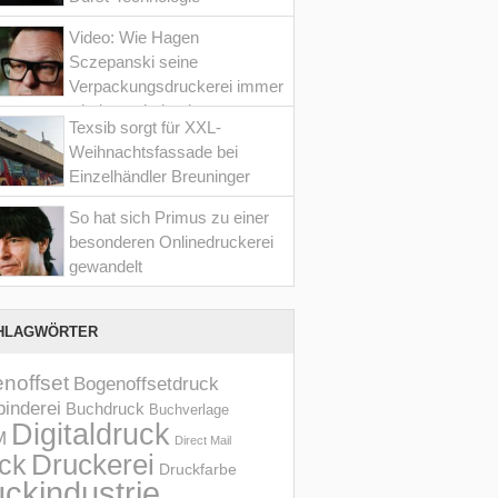
Video: Wie Hagen
Sczepanski seine
Verpackungsdruckerei immer
wieder optimiert hat
Texsib sorgt für XXL-
Weihnachtsfassade bei
Einzelhändler Breuninger
So hat sich Primus zu einer
besonderen Onlinedruckerei
gewandelt
HLAGWÖRTER
noffset
Bogenoffsetdruck
inderei
Buchdruck
Buchverlage
Digitaldruck
M
Direct Mail
Druckerei
ck
Druckfarbe
ckindustrie