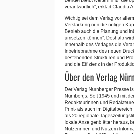
Bendel bleibt weiterhin für die 
verantwortlich”, erklärt Claudia 
Wichtig sei dem Verlag vor allem,
Verstärkung nun die nötigen Ka
Betrieb auch die Planung und I
umsetzen können”. Deshalb wird
innerhalb des Verlages die Veran
Inbetriebnahme des neuen Drucks
bestehenden Strukturen und Proz
und die Effizienz in der Produkti
Über den Verlag Nür
Der Verlag Nürnberger Presse is
Nürnbergs. Seit 1945 und mit der
Redakteurinnen und Redakteure,
Print- als auch im Digitalbereich
als 20 regionale Tageszeitungst
lokale Anzeigenblätter heraus, b
Nutzerinnen und Nutzern Informa