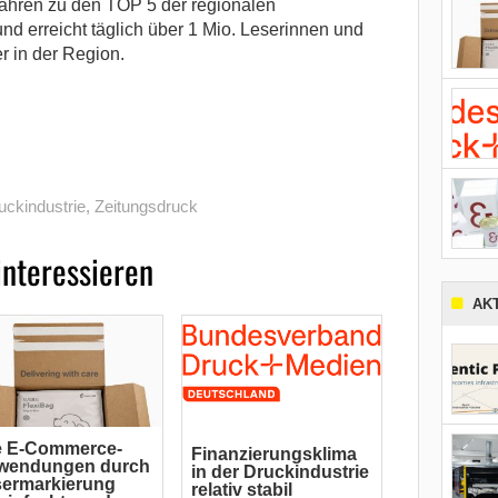
ahren zu den TOP 5 der regionalen
d erreicht täglich über 1 Mio. Leserinnen und
r in der Region.
uckindustrie
,
Zeitungsdruck
interessieren
AK
e E-Commerce-
Finanzierungsklima
wendungen durch
in der Druckindustrie
sermarkierung
relativ stabil