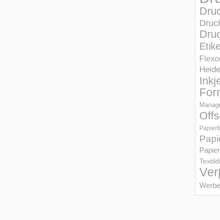
Dru
Druc
Druc
Etik
Flexo
Heid
Inkj
For
Manage
Offs
Papierf
Papi
Papier
Textil
Ver
Werbe