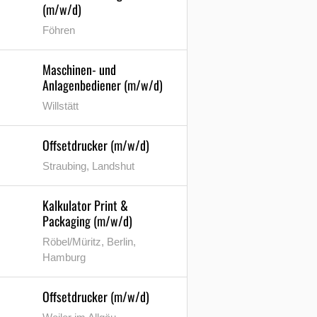
(m/w/d)
Föhren
Maschinen- und
Anlagenbediener (m/w/d)
Willstätt
Offsetdrucker (m/w/d)
Straubing, Landshut
Kalkulator Print &
Packaging (m/w/d)
Röbel/Müritz, Berlin,
Hamburg
Offsetdrucker (m/w/d)