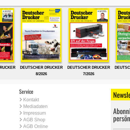
DRUCKER
DEUTSCHER DRUCKER
DEUTSCHER DRUCKER
DEUTSC
8/2026
7/2026
Service
Newsle
Kontakt
Mediadaten
Abonni
Impressum
persön
AGB Shop
AGB Online