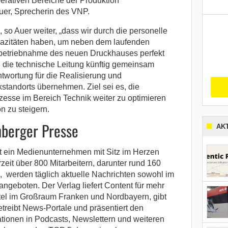
operativen Bereiche der Produktion
Auer, Sprecherin des VNP.
 so Auer weiter, „dass wir durch die personelle
pazitäten haben, um neben dem laufenden
nbetriebnahme des neuen Druckhauses perfekt
 die technische Leitung künftig gemeinsam
twortung für die Realisierung und
tandorts übernehmen. Ziel sei es, die
esse im Bereich Technik weiter zu optimieren
on zu steigern.
nberger Presse
AK
t ein Medienunternehmen mit Sitz im Herzen
zeit über 800 Mitarbeitern, darunter rund 160
 werden täglich aktuelle Nachrichten sowohl im
 angeboten. Der Verlag liefert Content für mehr
itel im Großraum Franken und Nordbayern, gibt
etreibt News-Portale und präsentiert den
tionen in Podcasts, Newslettern und weiteren