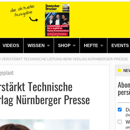
VIDEOS
WISSEN
SHOP
HEFTE
EVENTS
 VERSTÄRKT TECHNISCHE LEITUNG BEIM VERLAG NÜRNBERGER PRESSE
geplant
NE
rstärkt Technische
Abon
pers
rlag Nürnberger Presse
D
Dr
W
un