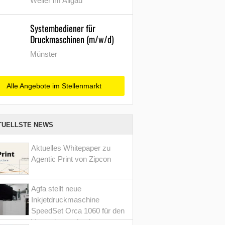
Weiler im Allgäu
Systembediener für
Druckmaschinen (m/w/d)
Münster
Alle Angebote im Stellenmarkt
TUELLSTE NEWS
Aktuelles Whitepaper zu
Agentic Print von Zipcon
Agfa stellt neue
Inkjetdruckmaschine
SpeedSet Orca 1060 für den
Verpackungsdruck vor