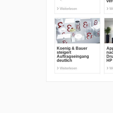
ver
Weiterlesen
We
Koenig & Bauer
App
steigert
nac
Auftragseingang
Dru
deutlich
HP 
Weiterlesen
We