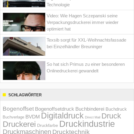
Technologie
Video: Wie Hagen Sczepanski seine
Verpackungsdruckerei immer wieder
optimiert hat
Texsib sorgt für XXL-Weihnachtsfassade
bei Einzelhändler Breuninger
So hat sich Primus zu einer besonderen
Onlinedruckerei gewandelt
SCHLAGWÖRTER
Bogenoffset
Bogenoffsetdruck
Buchbinderei
Buchdruck
Digitaldruck
Druck
BVDM
Buchverlage
Direct Mail
Druckindustrie
Druckerei
Druckfarbe
Druckmaschinen
Drucktechnik