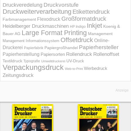
Druckvorstufe
Druckveredelung
Druckweiterverarbeitung
Etikettendruck
Großformatdruck
Flexodruck
Farbmanagement
Inkjet
Heidelberger Druckmaschinen
Koenig &
HP Indigo
Large Format Printing
Bauer AG
Management
Offsetdruck
Online-
Management Informations­system
Papierhersteller
Druckerei
Papiergroßhandel
Papierfabrik
Rollendruck
Rollenoffset
Papierherstellung
Papiersorten
UV-Druck
Textildruck
Typografie
Umweltdruckerei
Verpackungsdruck
Werbedruck
Web-to-Print
Zeitungsdruck
Anzeige