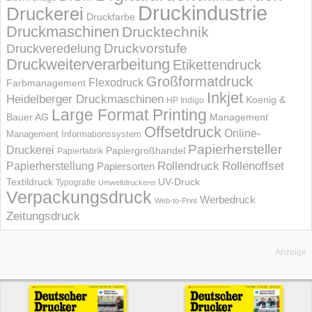
Druckindustrie
Druckerei
Druckfarbe
Druckmaschinen
Drucktechnik
Druckvorstufe
Druckveredelung
Druckweiterverarbeitung
Etikettendruck
Großformatdruck
Flexodruck
Farbmanagement
Inkjet
Heidelberger Druckmaschinen
Koenig &
HP Indigo
Large Format Printing
Bauer AG
Management
Offsetdruck
Online-
Management Informations­system
Papierhersteller
Druckerei
Papiergroßhandel
Papierfabrik
Rollendruck
Rollenoffset
Papierherstellung
Papiersorten
UV-Druck
Textildruck
Typografie
Umweltdruckerei
Verpackungsdruck
Werbedruck
Web-to-Print
Zeitungsdruck
Anzeige