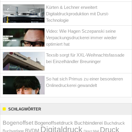
Kürten & Lechner erweitert
Digitaldruckproduktion mit Durst-
Technologie
Video: Wie Hagen Sczepanski seine
Verpackungsdruckerei immer wieder
optimiert hat
Texsib sorgt für XXL-Weihnachtsfassade
bei Einzelhändler Breuninger
So hat sich Primus zu einer besonderen
Onlinedruckerei gewandelt
SCHLAGWÖRTER
Bogenoffset
Bogenoffsetdruck
Buchbinderei
Buchdruck
Digitaldruck
Druck
BVDM
Buchverlage
Direct Mail