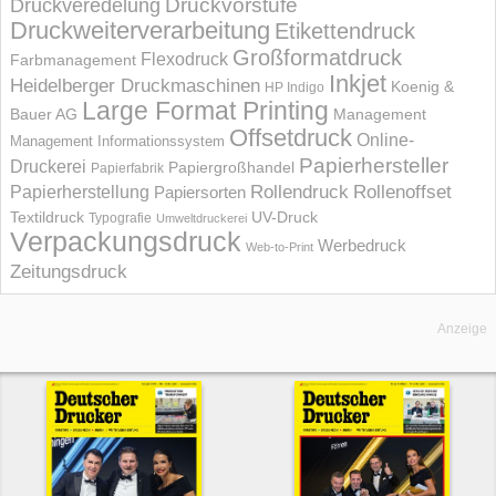
Druckvorstufe
Druckveredelung
Druckweiterverarbeitung
Etikettendruck
Großformatdruck
Flexodruck
Farbmanagement
Inkjet
Heidelberger Druckmaschinen
Koenig &
HP Indigo
Large Format Printing
Bauer AG
Management
Offsetdruck
Online-
Management Informations­system
Papierhersteller
Druckerei
Papiergroßhandel
Papierfabrik
Rollendruck
Rollenoffset
Papierherstellung
Papiersorten
UV-Druck
Textildruck
Typografie
Umweltdruckerei
Verpackungsdruck
Werbedruck
Web-to-Print
Zeitungsdruck
Anzeige