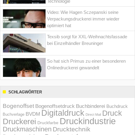
Technologie
Video: Wie Hagen Sczepanski seine
Verpackungsdruckerei immer wieder
optimiert hat
Texsib sorgt für XXL-Weihnachtsfassade
bei Einzelhändler Breuninger
So hat sich Primus zu einer besonderen
Onlinedruckerei gewandelt
SCHLAGWÖRTER
Bogenoffset
Bogenoffsetdruck
Buchbinderei
Buchdruck
Digitaldruck
Druck
BVDM
Buchverlage
Direct Mail
Druckindustrie
Druckerei
Druckfarbe
Druckmaschinen
Drucktechnik