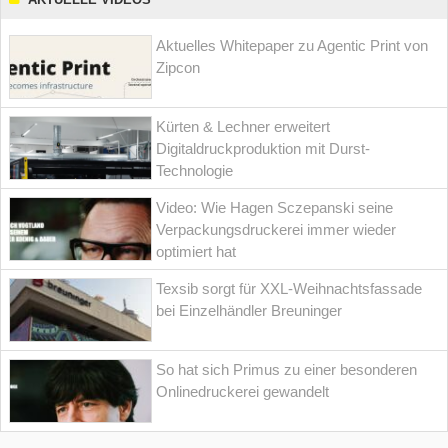
Aktuelles Whitepaper zu Agentic Print von
Zipcon
Kürten & Lechner erweitert
Digitaldruckproduktion mit Durst-
Technologie
Video: Wie Hagen Sczepanski seine
Verpackungsdruckerei immer wieder
optimiert hat
Texsib sorgt für XXL-Weihnachtsfassade
bei Einzelhändler Breuninger
So hat sich Primus zu einer besonderen
Onlinedruckerei gewandelt