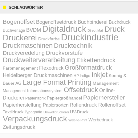
SCHLAGWÖRTER
Bogenoffset
Bogenoffsetdruck
Buchbinderei
Buchdruck
Digitaldruck
Druck
BVDM
Buchverlage
Direct Mail
Druckindustrie
Druckerei
Druckfarbe
Druckmaschinen
Drucktechnik
Druckvorstufe
Druckveredelung
Druckweiterverarbeitung
Etikettendruck
Großformatdruck
Flexodruck
Farbmanagement
Inkjet
Heidelberger Druckmaschinen
Koenig &
HP Indigo
Large Format Printing
Bauer AG
Management
Offsetdruck
Online-
Management Informations­system
Papierhersteller
Druckerei
Papiergroßhandel
Papierfabrik
Rollendruck
Rollenoffset
Papierherstellung
Papiersorten
UV-Druck
Textildruck
Typografie
Umweltdruckerei
Verpackungsdruck
Werbedruck
Web-to-Print
Zeitungsdruck