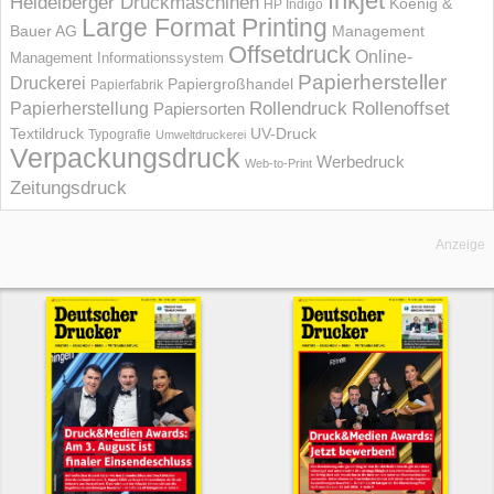
Inkjet
Heidelberger Druckmaschinen
Koenig &
HP Indigo
Large Format Printing
Bauer AG
Management
Offsetdruck
Online-
Management Informations­system
Papierhersteller
Druckerei
Papiergroßhandel
Papierfabrik
Rollendruck
Rollenoffset
Papierherstellung
Papiersorten
UV-Druck
Textildruck
Typografie
Umweltdruckerei
Verpackungsdruck
Werbedruck
Web-to-Print
Zeitungsdruck
Anzeige