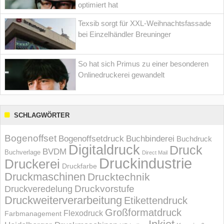
optimiert hat
Texsib sorgt für XXL-Weihnachtsfassade
bei Einzelhändler Breuninger
So hat sich Primus zu einer besonderen
Onlinedruckerei gewandelt
SCHLAGWÖRTER
Bogenoffset
Bogenoffsetdruck
Buchbinderei
Buchdruck
Digitaldruck
Druck
BVDM
Buchverlage
Direct Mail
Druckindustrie
Druckerei
Druckfarbe
Druckmaschinen
Drucktechnik
Druckvorstufe
Druckveredelung
Druckweiterverarbeitung
Etikettendruck
Großformatdruck
Flexodruck
Farbmanagement