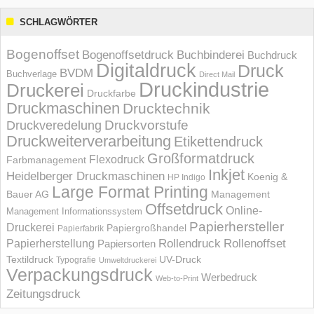
SCHLAGWÖRTER
Bogenoffset
Bogenoffsetdruck
Buchbinderei
Buchdruck
Digitaldruck
Druck
BVDM
Buchverlage
Direct Mail
Druckindustrie
Druckerei
Druckfarbe
Druckmaschinen
Drucktechnik
Druckvorstufe
Druckveredelung
Druckweiterverarbeitung
Etikettendruck
Großformatdruck
Flexodruck
Farbmanagement
Inkjet
Heidelberger Druckmaschinen
Koenig &
HP Indigo
Large Format Printing
Bauer AG
Management
Offsetdruck
Online-
Management Informations­system
Papierhersteller
Druckerei
Papiergroßhandel
Papierfabrik
Rollendruck
Rollenoffset
Papierherstellung
Papiersorten
UV-Druck
Textildruck
Typografie
Umweltdruckerei
Verpackungsdruck
Werbedruck
Web-to-Print
Zeitungsdruck