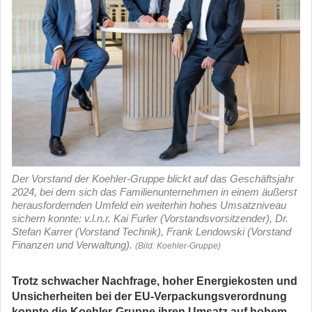
Der Vorstand der Koehler-Gruppe blickt auf das Geschäftsjahr
2024, bei dem sich das Familienunternehmen in einem äußerst
herausfordernden Umfeld ein weiterhin hohes Umsatzniveau
sichern konnte: v.l.n.r. Kai Furler (Vorstandsvorsitzender), Dr.
Stefan Karrer (Vorstand Technik), Frank Lendowski (Vorstand
Finanzen und Verwaltung).
(Bild: Koehler-Gruppe)
Trotz schwacher Nachfrage, hoher Energiekosten und
Unsicherheiten bei der EU-Verpackungsverordnung
konnte die Koehler-Gruppe ihren Umsatz auf hohem