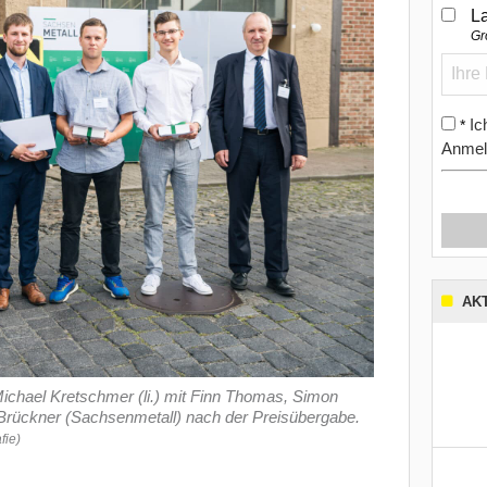
L
Gr
Ic
*
Anmel
AK
ichael Kretschmer (li.) mit Finn Thomas, Simon
rückner (Sachsenmetall) nach der Preisübergabe.
fie)