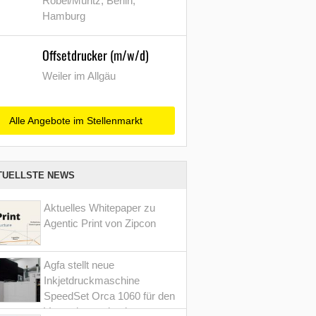
Röbel/Müritz, Berlin,
Hamburg
Offsetdrucker (m/w/d)
Weiler im Allgäu
Alle Angebote im Stellenmarkt
TUELLSTE NEWS
Aktuelles Whitepaper zu
Agentic Print von Zipcon
Agfa stellt neue
Inkjetdruckmaschine
SpeedSet Orca 1060 für den
Verpackungsdruck vor