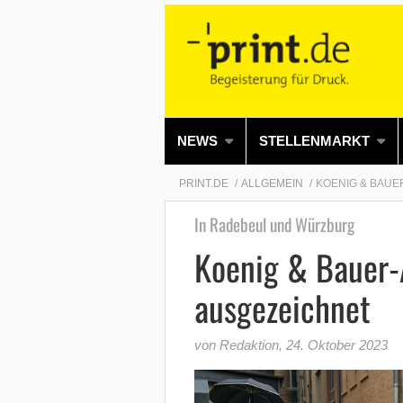
NEWS
STELLENMARKT
PRINT.DE
ALLGEMEIN
KOENIG & BAUE
In Radebeul und Würzburg
Koenig & Bauer-
ausgezeichnet
von Redaktion
,
24. Oktober 2023