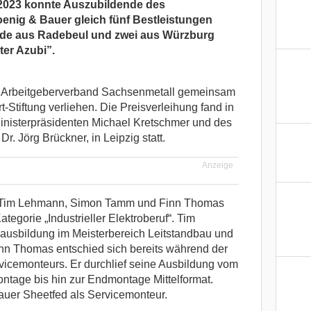
2023 konnte Auszubildende des
enig & Bauer gleich fünf Bestleistungen
nde aus Radebeul und zwei aus Würzburg
ter Azubi”.
m Arbeitgeberverband Sachsenmetall gemeinsam
Stiftung verliehen. Die Preisverleihung fand in
nisterpräsidenten Michael Kretschmer und des
. Jörg Brückner, in Leipzig statt.
Anzeige
 Tim Lehmann, Simon Tamm und Finn Thomas
ategorie „Industrieller Elektroberuf“. Tim
ausbildung im Meisterbereich Leitstandbau und
n Thomas entschied sich bereits während der
icemonteurs. Er durchlief seine Ausbildung vom
tage bis hin zur Endmontage Mittelformat.
Bauer Sheetfed als Servicemonteur.