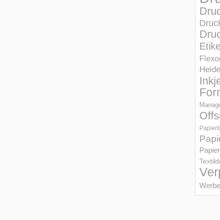
Dru
Druc
Druc
Etik
Flexo
Heid
Inkj
For
Manage
Offs
Papierf
Papi
Papier
Textil
Ver
Werbe