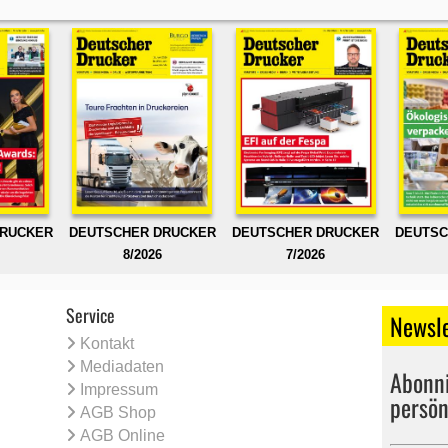
DRUCKER
DEUTSCHER DRUCKER
DEUTSCHER DRUCKER
DEUTSC
8/2026
7/2026
Service
Newsle
Kontakt
Mediadaten
Abonni
Impressum
persön
AGB Shop
AGB Online