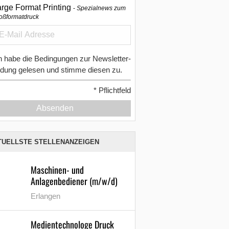
arge Format Printing
Spezialnews zum
oßformatdruck
h habe die Bedingungen zur Newsletter-
dung gelesen und stimme diesen zu.
*
Pflichtfeld
Absenden
TUELLSTE STELLENANZEIGEN
Maschinen- und
Anlagenbediener (m/w/d)
Erlangen
Medientechnologe Druck