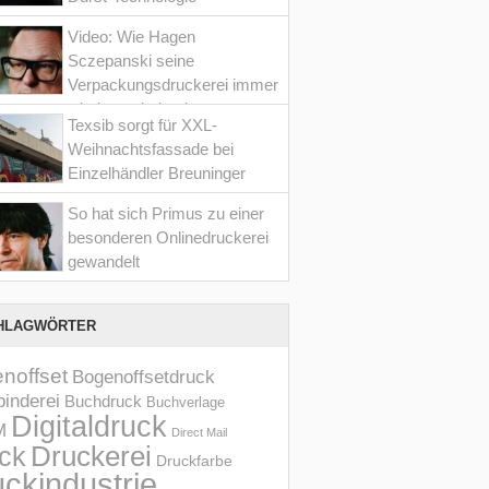
Video: Wie Hagen
Sczepanski seine
Verpackungsdruckerei immer
wieder optimiert hat
Texsib sorgt für XXL-
Weihnachtsfassade bei
Einzelhändler Breuninger
So hat sich Primus zu einer
besonderen Onlinedruckerei
gewandelt
HLAGWÖRTER
noffset
Bogenoffsetdruck
inderei
Buchdruck
Buchverlage
Digitaldruck
M
Direct Mail
Druckerei
ck
Druckfarbe
ckindustrie