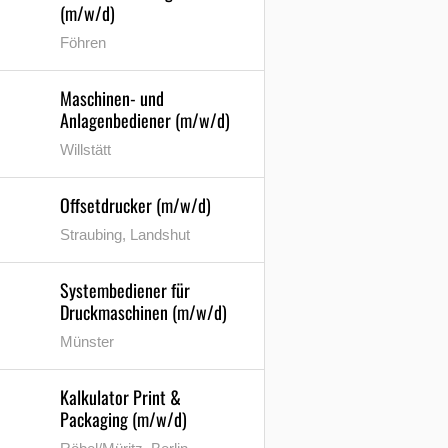
(m/w/d)
Föhren
Maschinen- und
Anlagenbediener (m/w/d)
Willstätt
Offsetdrucker (m/w/d)
Straubing, Landshut
Systembediener für
Druckmaschinen (m/w/d)
Münster
Kalkulator Print &
Packaging (m/w/d)