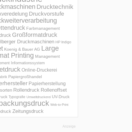
ckmaschinen
Drucktechnik
Druckvorstufe
kveredelung
kweiterverarbeitung
ettendruck
Farbmanagement
Großformatdruck
druck
elberger Druckmaschinen
HP Indigo
et
Large
Koenig & Bauer AG
mat Printing
Management
ment Informations­system
etdruck
Online-Druckerei
Papiergroßhandel
abrik
erhersteller
Papierherstellung
Rollendruck
Rollenoffset
sorten
UV-Druck
druck
Typografie
Umweltdruckerei
packungsdruck
Web-to-Print
Zeitungsdruck
druck
Anzeige