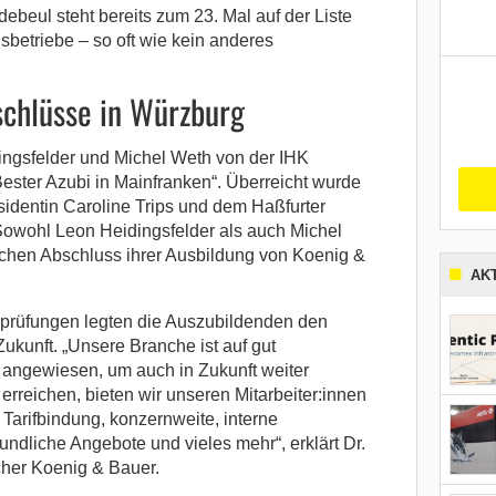
beul steht bereits zum 23. Mal auf der Liste
betriebe – so oft wie kein anderes
schlüsse in Würzburg
ingsfelder und Michel Weth von der IHK
ester Azubi in Mainfranken“. Überreicht wurde
sidentin Caroline Trips und dem Haßfurter
Sowohl Leon Heidingsfelder als auch Michel
chen Abschluss ihrer Ausbildung von Koenig &
AK
rprüfungen legten die Auszubildenden den
Zukunft. „Unsere Branche ist auf gut
 angewiesen, um auch in Zukunft weiter
rreichen, bieten wir unseren Mitarbeiter:innen
e Tarifbindung, konzernweite, interne
undliche Angebote und vieles mehr“, erklärt Dr.
her Koenig & Bauer.