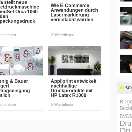
a stellt neue
Wie E-Commerce-
jetdruckmaschine
Anwendungen durch
edSet Orca 1060
Lasermarkierung
 den
vereinfacht werden
rpackungsdruck
iterlesen
Weiterlesen
nig & Bauer
Appliprint entwickelt
igert
nachhaltige
SC
tragseingang
Druckprodukte mit
tlich
HP Latex R1000
Boge
iterlesen
Weiterlesen
Buchb
BVD
Dru
Dru