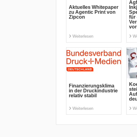
Agf
Aktuelles Whitepaper
Ink
zu Agentic Print von
Spe
Zipcon
für
Ve
vor
Weiterlesen
We
Koe
Finanzierungsklima
ste
in der Druckindustrie
Auf
relativ stabil
deu
Weiterlesen
We