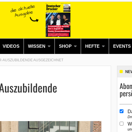
VIDEOS
WISSEN
SHOP
HEFTE
EVENTS
R-AUSZUBILDENDE AUSGEZEICHNET
NE
Auszubildende
Abon
pers
D
Dr
W
un