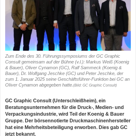
Zum Ende des 30. Führungssymposiums der GC Graphic
Consult gemeinsam auf der Bühne (v.l.): Markus Weiß (Koenig
& Bauer), Oliver Cynamon (GC), Ralf Sammeck (Koenig &
Bauer), Dr. Wolfgang Jeschke (GC) und Peter Jeschke, der
zum 1. Januar 2025 seine Geschäftsführer-Funktion bei GC an
OIiver Cynamon abgegeben hatte.
(Bild: GC Graphic Consult)
GC Graphic Consult (Unterschleißheim), ein
Beratungsunternehmen für die Druck-, Medien- und
Verpackungsindustrie, wird Teil der Koenig & Bauer
Gruppe. Der börsennotierte Druckmaschinenhersteller
hat eine Mehrheitsbeteiligung erworben. Dies gab GC
jetzt bekannt.