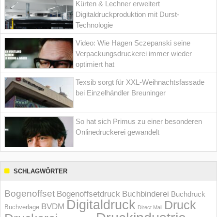
Kürten & Lechner erweitert
Digitaldruckproduktion mit Durst-
Technologie
Video: Wie Hagen Sczepanski seine
Verpackungsdruckerei immer wieder
optimiert hat
Texsib sorgt für XXL-Weihnachtsfassade
bei Einzelhändler Breuninger
So hat sich Primus zu einer besonderen
Onlinedruckerei gewandelt
SCHLAGWÖRTER
Bogenoffset
Bogenoffsetdruck
Buchbinderei
Buchdruck
Digitaldruck
Druck
BVDM
Buchverlage
Direct Mail