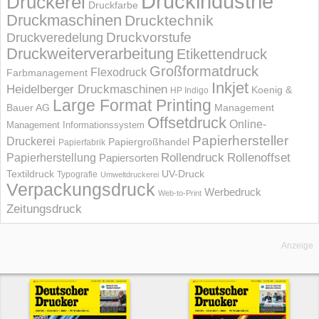
Druckindustrie
Druckerei
Druckfarbe
Druckmaschinen
Drucktechnik
Druckvorstufe
Druckveredelung
Druckweiterverarbeitung
Etikettendruck
Großformatdruck
Flexodruck
Farbmanagement
Inkjet
Heidelberger Druckmaschinen
Koenig &
HP Indigo
Large Format Printing
Bauer AG
Management
Offsetdruck
Online-
Management Informations­system
Papierhersteller
Druckerei
Papiergroßhandel
Papierfabrik
Rollendruck
Rollenoffset
Papierherstellung
Papiersorten
UV-Druck
Textildruck
Typografie
Umweltdruckerei
Verpackungsdruck
Werbedruck
Web-to-Print
Zeitungsdruck
Anzeige