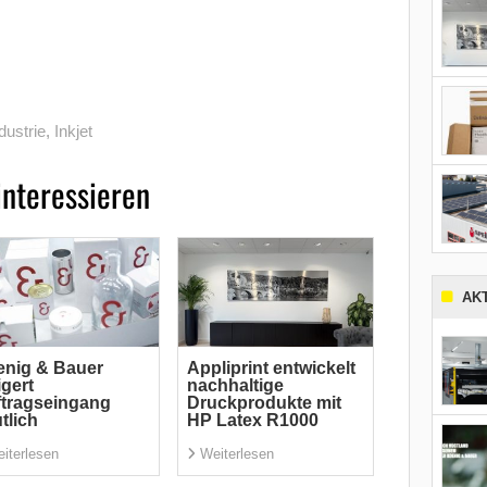
dustrie
,
Inkjet
interessieren
AK
nig & Bauer
Appliprint entwickelt
igert
nachhaltige
tragseingang
Druckprodukte mit
tlich
HP Latex R1000
iterlesen
Weiterlesen