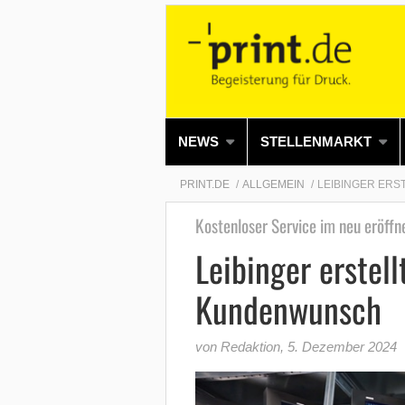
NEWS
STELLENMARKT
PRINT.DE
ALLGEMEIN
LEIBINGER ER
Kostenloser Service im neu eröffn
Leibinger erstel
Kundenwunsch
von Redaktion
,
5. Dezember 2024