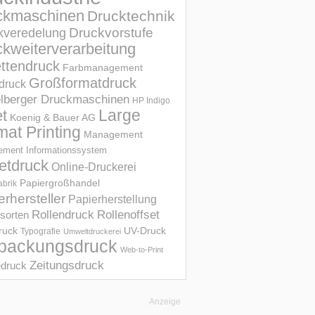
ckmaschinen
Drucktechnik
Druckvorstufe
kveredelung
kweiterverarbeitung
ettendruck
Farbmanagement
Großformatdruck
druck
elberger Druckmaschinen
HP Indigo
et
Large
Koenig & Bauer AG
mat Printing
Management
ment Informations­system
etdruck
Online-Druckerei
Papiergroßhandel
abrik
erhersteller
Papierherstellung
Rollendruck
Rollenoffset
sorten
UV-Druck
druck
Typografie
Umweltdruckerei
packungsdruck
Web-to-Print
Zeitungsdruck
druck
Anzeige