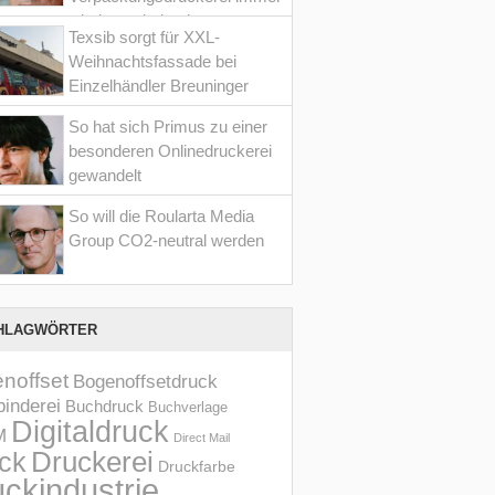
wieder optimiert hat
Texsib sorgt für XXL-
Weihnachtsfassade bei
Einzelhändler Breuninger
So hat sich Primus zu einer
besonderen Onlinedruckerei
gewandelt
So will die Roularta Media
Group CO2-neutral werden
HLAGWÖRTER
noffset
Bogenoffsetdruck
inderei
Buchdruck
Buchverlage
Digitaldruck
M
Direct Mail
Druckerei
ck
Druckfarbe
ckindustrie