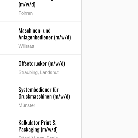
(m/w/d)
Föhren
Maschinen- und
Anlagenbediener (m/w/d)
Willstätt
Offsetdrucker (m/w/d)
Straubing, Landshut
Systembediener für
Druckmaschinen (m/w/d)
Münster
Kalkulator Print &
Packaging (m/w/d)