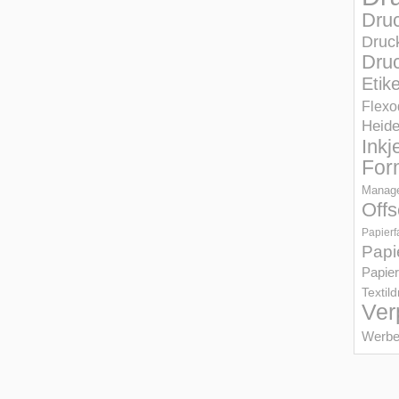
Dru
Druc
Druc
Etik
Flexo
Heid
Inkj
For
Manage
Offs
Papierf
Papi
Papier
Textil
Ver
Werbe