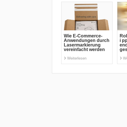
Wie E-Commerce-
Rol
Anwendungen durch
i p
Lasermarkierung
end
vereinfacht werden
ge
Weiterlesen
We