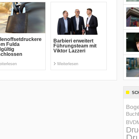
lenoffsetdruckere
Barbieri erweitert
pm Fulda
Führungsteam mit
gültig
Viktor Lazzeri
schlossen
iterlesen
Weiterlesen
SC
Boge
Buchb
BVD
Dru
Dru