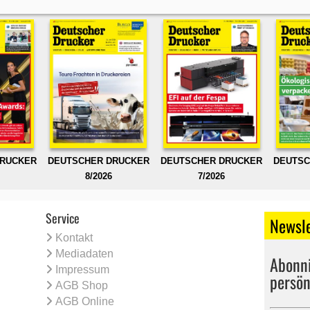
DRUCKER
DEUTSCHER DRUCKER
DEUTSCHER DRUCKER
DEUTSC
8/2026
7/2026
Service
Newsle
Kontakt
Mediadaten
Abonni
Impressum
persön
AGB Shop
AGB Online