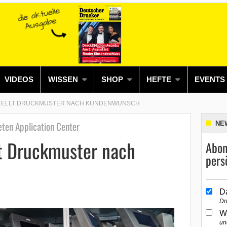
VIDEOS
WISSEN
SHOP
HEFTE
EVENTS
STELLT DRUCKMUSTER NACH KUNDENWUNSCH
eten Application Center
NE
lt Druckmuster nach
Abon
pers
D
Dr
W
un