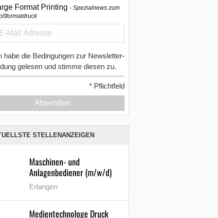
arge Format Printing
Spezialnews zum
oßformatdruck
h habe die Bedingungen zur Newsletter-
dung gelesen und stimme diesen zu.
*
Pflichtfeld
Absenden
TUELLSTE STELLENANZEIGEN
Maschinen- und
Anlagenbediener (m/w/d)
Erlangen
Medientechnologe Druck