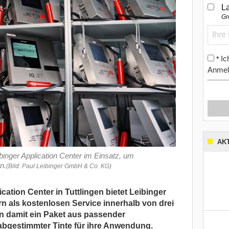
L
Gr
Ic
*
Anmel
AK
inger Application Center im Einsatz, um
n.
(Bild: Paul Leibinger GmbH & Co. KG)
cation Center in Tuttlingen bietet Leibinger
n als kostenlosen Service innerhalb von drei
n damit ein Paket aus passender
abgestimmter Tinte für ihre Anwendung.