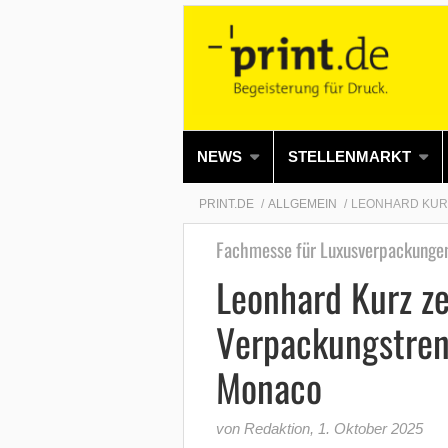
NEWS
STELLENMARKT
PRINT.DE
ALLGEMEIN
LEONHARD KUR
Fachmesse für Luxusverpackunge
Leonhard Kurz ze
Verpackungstren
Monaco
von Redaktion
,
1. Oktober 2025