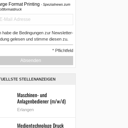
arge Format Printing
Spezialnews zum
oßformatdruck
h habe die Bedingungen zur Newsletter-
dung gelesen und stimme diesen zu.
*
Pflichtfeld
Absenden
TUELLSTE STELLENANZEIGEN
Maschinen- und
Anlagenbediener (m/w/d)
Erlangen
Medientechnologe Druck