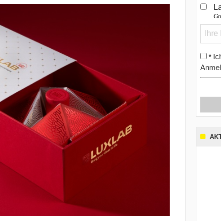
L
Gr
Ic
*
Anmel
AK