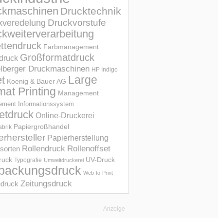
ckmaschinen
Drucktechnik
Druckvorstufe
kveredelung
kweiterverarbeitung
ettendruck
Farbmanagement
Großformatdruck
druck
elberger Druckmaschinen
HP Indigo
et
Large
Koenig & Bauer AG
mat Printing
Management
ment Informations­system
etdruck
Online-Druckerei
Papiergroßhandel
abrik
erhersteller
Papierherstellung
Rollendruck
Rollenoffset
sorten
UV-Druck
druck
Typografie
Umweltdruckerei
packungsdruck
Web-to-Print
Zeitungsdruck
druck
Anzeige