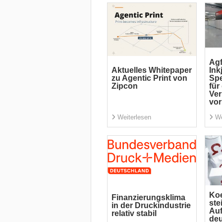
Agf
Aktuelles Whitepaper
Ink
zu Agentic Print von
Spe
Zipcon
für
Ve
vor
Weiterlesen
We
Koe
Finanzierungsklima
ste
in der Druckindustrie
Auf
relativ stabil
deu