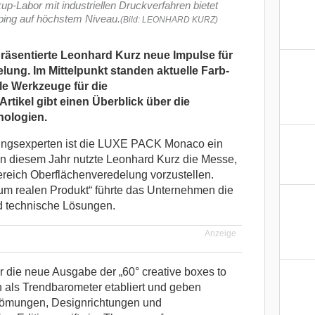
p-Labor mit industriellen Druckverfahren bietet
ing auf höchstem Niveau.
(Bild: LEONHARD KURZ)
sentierte Leonhard Kurz neue Impulse für
ung. Im Mittelpunkt standen aktuelle Farb-
le Werkzeuge für die
tikel gibt einen Überblick über die
nologien.
ungsexperten ist die LUXE PACK Monaco ein
 in diesem Jahr nutzte Leonhard Kurz die Messe,
reich Oberflächenveredelung vorzustellen.
um realen Produkt“ führte das Unternehmen die
d technische Lösungen.
Anzeige
 die neue Ausgabe der „60° creative boxes to
h als Trendbarometer etabliert und geben
Strömungen, Designrichtungen und