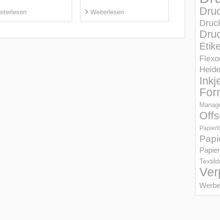
Dru
iterlesen
Weiterlesen
Druc
Druc
Etik
Flexo
Heid
Inkj
For
Manage
Offs
Papierf
Papi
Papier
Textil
Ver
Werbe