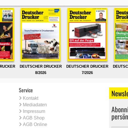
DRUCKER
DEUTSCHER DRUCKER
DEUTSCHER DRUCKER
DEUTSC
8/2026
7/2026
Service
Newsle
Kontakt
Mediadaten
Abonni
Impressum
persön
AGB Shop
AGB Online