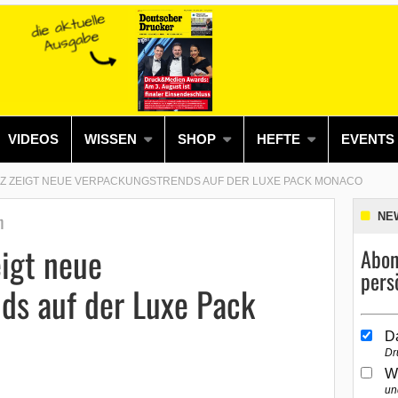
VIDEOS
WISSEN
SHOP
HEFTE
EVENTS
Z ZEIGT NEUE VERPACKUNGSTRENDS AUF DER LUXE PACK MONACO
n
NE
igt neue
Abon
pers
ds auf der Luxe Pack
D
Dr
W
un