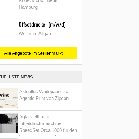
Röbel/Müritz, Berlin,
Hamburg
Offsetdrucker (m/w/d)
Weiler im Allgäu
Alle Angebote im Stellenmarkt
TUELLSTE NEWS
Aktuelles Whitepaper zu
Agentic Print von Zipcon
Agfa stellt neue
Inkjetdruckmaschine
SpeedSet Orca 1060 für den
Verpackungsdruck vor