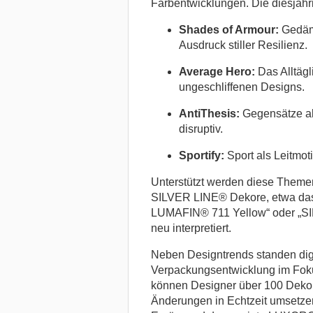
Farbentwicklungen. Die diesjähri
Shades of Armour:
Gedämp
Ausdruck stiller Resilienz.
Average Hero:
Das Alltägl
ungeschliffenen Designs.
AntiThesis:
Gegensätze als
disruptiv.
Sportify:
Sport als Leitmoti
Unterstützt werden diese Theme
SILVER LINE® Dekore, etwa das 
LUMAFIN® 711 Yellow“ oder „SIL
neu interpretiert.
Neben Designtrends standen digi
Verpackungsentwicklung im F
können Designer über 100 Dekor
Änderungen in Echtzeit umsetzen 