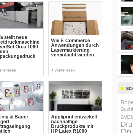
a stellt neue
Wie E-Commerce-
jetdruckmaschine
Anwendungen durch
edSet Orca 1060
Lasermarkierung
 den
vereinfacht werden
rpackungsdruck
iterlesen
Weiterlesen
SC
Boge
Buchb
BVD
nig & Bauer
Appliprint entwickelt
igert
nachhaltige
Dru
tragseingang
Druckprodukte mit
Dru
tlich
HP Latex R1000