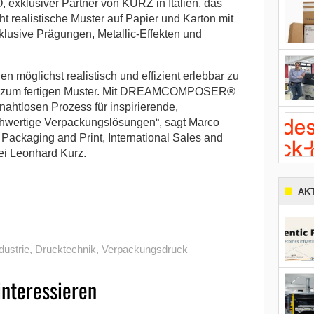
exklusiver Partner von KURZ in Italien, das
 realistische Muster auf Papier und Karton mit
nklusive Prägungen, Metallic-Effekten und
nen möglichst realistisch und effizient erlebbar zu
is zum fertigen Muster. Mit DREAMCOMPOSER®
ahtlosen Prozess für inspirierende,
hochwertige Verpackungslösungen“, sagt Marco
Packaging and Print, International Sales and
i Leonhard Kurz.
AK
dustrie
,
Drucktechnik
,
Verpackungsdruck
interessieren