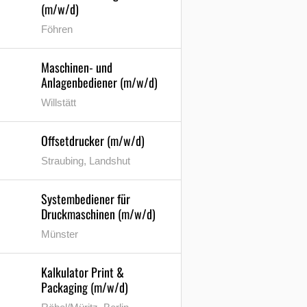
(m/w/d)
Föhren
Maschinen- und
Anlagenbediener (m/w/d)
Willstätt
Offsetdrucker (m/w/d)
Straubing, Landshut
Systembediener für
Druckmaschinen (m/w/d)
Münster
Kalkulator Print &
Packaging (m/w/d)