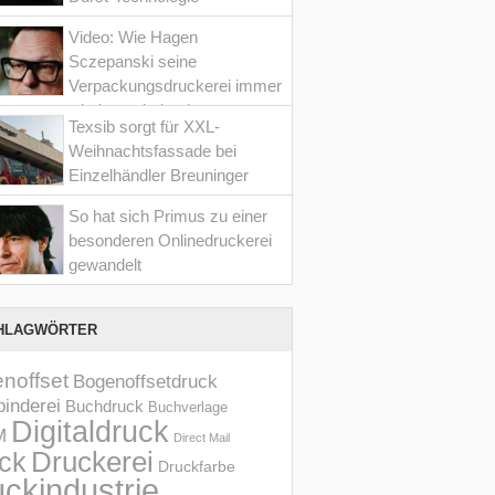
Video: Wie Hagen
Sczepanski seine
Verpackungsdruckerei immer
wieder optimiert hat
Texsib sorgt für XXL-
Weihnachtsfassade bei
Einzelhändler Breuninger
So hat sich Primus zu einer
besonderen Onlinedruckerei
gewandelt
HLAGWÖRTER
noffset
Bogenoffsetdruck
inderei
Buchdruck
Buchverlage
Digitaldruck
M
Direct Mail
Druckerei
ck
Druckfarbe
ckindustrie