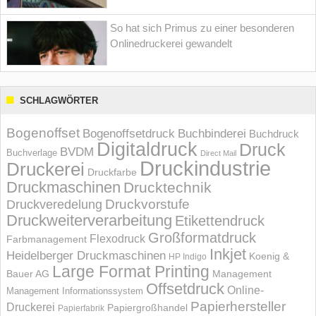
So hat sich Primus zu einer besonderen
Onlinedruckerei gewandelt
SCHLAGWÖRTER
Bogenoffset
Bogenoffsetdruck
Buchbinderei
Buchdruck
Digitaldruck
Druck
BVDM
Buchverlage
Direct Mail
Druckindustrie
Druckerei
Druckfarbe
Druckmaschinen
Drucktechnik
Druckvorstufe
Druckveredelung
Druckweiterverarbeitung
Etikettendruck
Großformatdruck
Flexodruck
Farbmanagement
Inkjet
Heidelberger Druckmaschinen
Koenig &
HP Indigo
Large Format Printing
Bauer AG
Management
Offsetdruck
Online-
Management Informations­system
Papierhersteller
Druckerei
Papiergroßhandel
Papierfabrik