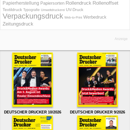
Rollendruck
Rollenoffset
Papierherstellung
Papiersorten
UV-Druck
Textildruck
Typografie
Umweltdruckerei
Verpackungsdruck
Werbedruck
Web-to-Print
Zeitungsdruck
Anzeige
DEUTSCHER DRUCKER 10/2026
DEUTSCHER DRUCKER 9/2026