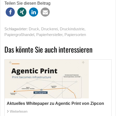
Teilen Sie diesen Beitrag
Schlagwörter:
Druck
,
Druckerei
,
Druckindustrie
,
Papiergroßhandel
,
Papierhersteller
,
Papiersorten
Das könnte Sie auch interessieren
Aktuelles Whitepaper zu Agentic Print von Zipcon
Weiterlesen