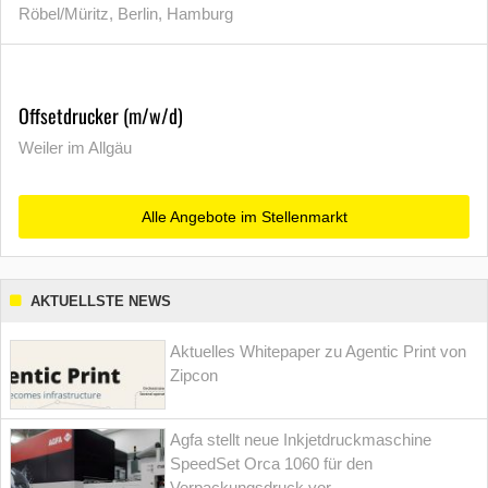
Röbel/Müritz, Berlin, Hamburg
Offsetdrucker (m/w/d)
Weiler im Allgäu
Alle Angebote im Stellenmarkt
AKTUELLSTE NEWS
Aktuelles Whitepaper zu Agentic Print von
Zipcon
Agfa stellt neue Inkjetdruckmaschine
SpeedSet Orca 1060 für den
Verpackungsdruck vor