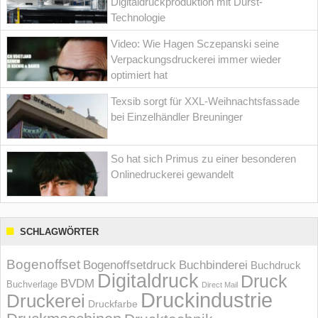
Digitaldruckproduktion mit Durst-
Technologie
Video: Wie Hagen Sczepanski seine
Verpackungsdruckerei immer wieder
optimiert hat
Texsib sorgt für XXL-Weihnachtsfassade
bei Einzelhändler Breuninger
So hat sich Primus zu einer besonderen
Onlinedruckerei gewandelt
SCHLAGWÖRTER
Bogenoffset
Bogenoffsetdruck
Buchbinderei
Buchdruck
Digitaldruck
Druck
BVDM
Buchverlage
Direct Mail
Druckindustrie
Druckerei
Druckfarbe