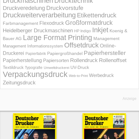
Druckmaschinen
Drucktechnik
Druckvorstufe
Druckveredelung
Druckweiterverarbeitung
Etikettendruck
Großformatdruck
Flexodruck
Farbmanagement
Inkjet
Heidelberger Druckmaschinen
Koenig &
HP Indigo
Large Format Printing
Bauer AG
Management
Offsetdruck
Online-
Management Informations­system
Papierhersteller
Druckerei
Papiergroßhandel
Papierfabrik
Rollendruck
Rollenoffset
Papierherstellung
Papiersorten
UV-Druck
Textildruck
Typografie
Umweltdruckerei
Verpackungsdruck
Werbedruck
Web-to-Print
Zeitungsdruck
Anzeige