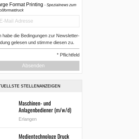
arge Format Printing
Spezialnews zum
oßformatdruck
h habe die Bedingungen zur Newsletter-
dung gelesen und stimme diesen zu.
*
Pflichtfeld
Absenden
TUELLSTE STELLENANZEIGEN
Maschinen- und
Anlagenbediener (m/w/d)
Erlangen
Medientechnologe Druck