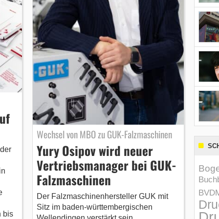
uf
Wechsel von MBO zu GUK-Falzmaschinen
Yury Osipov wird neuer
SC
 der
Vertriebsmanager bei GUK-
Boge
in
Falzmaschinen
Buchb
BVD
e
Der Falzmaschinenhersteller GUK mit
Dru
Sitz im baden-württembergischen
Dru
 bis
Wellendingen verstärkt sein