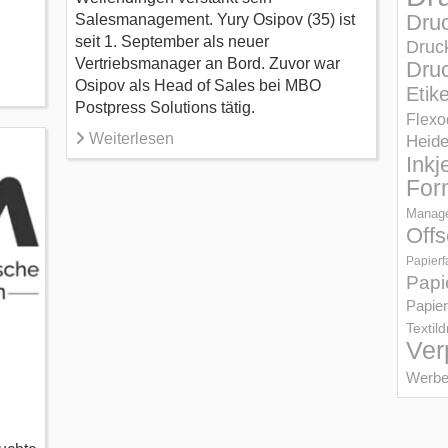
Dru
Salesmanagement. Yury Osipov (35) ist
seit 1. September als neuer
Druc
Vertriebsmanager an Bord. Zuvor war
Druc
Osipov als Head of Sales bei MBO
Etik
Postpress Solutions tätig.
Flexo
Weiterlesen
Heid
Inkj
For
Manage
Offs
Papierf
Papi
Papier
Textil
Ver
Werbe