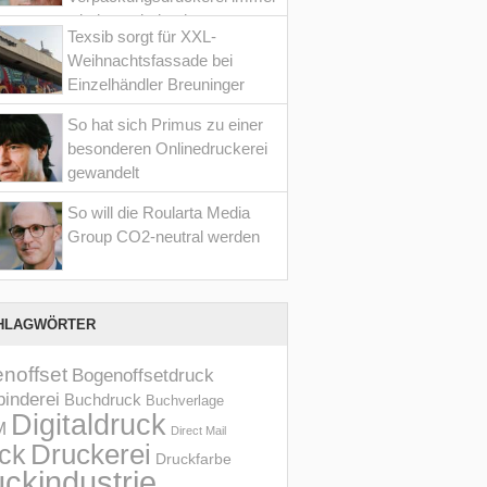
wieder optimiert hat
Texsib sorgt für XXL-
Weihnachtsfassade bei
Einzelhändler Breuninger
So hat sich Primus zu einer
besonderen Onlinedruckerei
gewandelt
So will die Roularta Media
Group CO2-neutral werden
HLAGWÖRTER
noffset
Bogenoffsetdruck
inderei
Buchdruck
Buchverlage
Digitaldruck
M
Direct Mail
Druckerei
ck
Druckfarbe
ckindustrie