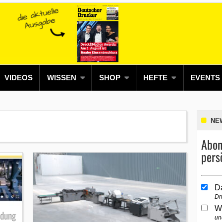
VIDEOS
WISSEN
SHOP
HEFTE
EVENTS
NE
Abon
pers
D
Dr
W
ndung
un