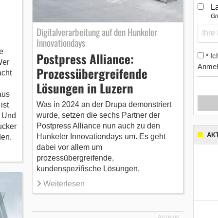
L
Gr
Digitalverarbeitung auf den Hunkeler
Innovationdays
e
Postpress Alliance:
Ic
*
Wer
Anmel
Prozessübergreifende
acht
Lösungen in Luzern
aus
Was in 2024 an der Drupa demonstriert
ist
wurde, setzen die sechs Partner der
. Und
Postpress Alliance nun auch zu den
ucker
AK
Hunkeler Innovationdays um. Es geht
den.
dabei vor allem um
prozessübergreifende,
kundenspezifische Lösungen.
Weiterlesen
Anzeige