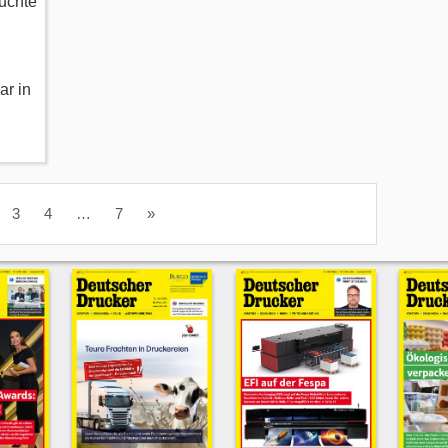
uchte
ar in
3
4
…
7
»