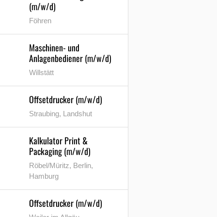
(m/w/d)
Föhren
Maschinen- und
Anlagenbediener (m/w/d)
Willstätt
Offsetdrucker (m/w/d)
Straubing, Landshut
Kalkulator Print &
Packaging (m/w/d)
Röbel/Müritz, Berlin,
Hamburg
Offsetdrucker (m/w/d)