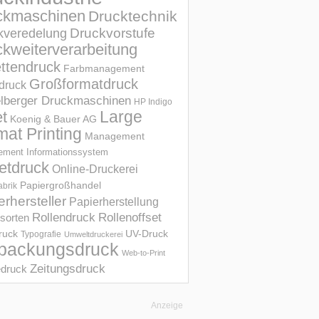
ckmaschinen
Drucktechnik
Druckvorstufe
kveredelung
kweiterverarbeitung
ettendruck
Farbmanagement
Großformatdruck
druck
elberger Druckmaschinen
HP Indigo
et
Large
Koenig & Bauer AG
mat Printing
Management
ment Informations­system
etdruck
Online-Druckerei
Papiergroßhandel
abrik
erhersteller
Papierherstellung
Rollendruck
Rollenoffset
sorten
UV-Druck
druck
Typografie
Umweltdruckerei
packungsdruck
Web-to-Print
Zeitungsdruck
druck
Anzeige