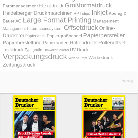
Großformatdruck
Flexodruck
Farbmanagement
Inkjet
Heidelberger Druckmaschinen
Koenig &
HP Indigo
Large Format Printing
Bauer AG
Management
Offsetdruck
Online-
Management Informations­system
Papierhersteller
Druckerei
Papiergroßhandel
Papierfabrik
Rollendruck
Rollenoffset
Papierherstellung
Papiersorten
UV-Druck
Textildruck
Typografie
Umweltdruckerei
Verpackungsdruck
Werbedruck
Web-to-Print
Zeitungsdruck
Anzeige