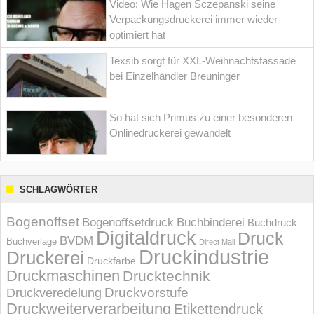
Video: Wie Hagen Sczepanski seine
Verpackungsdruckerei immer wieder
optimiert hat
Texsib sorgt für XXL-Weihnachtsfassade
bei Einzelhändler Breuninger
So hat sich Primus zu einer besonderen
Onlinedruckerei gewandelt
SCHLAGWÖRTER
Bogenoffset
Bogenoffsetdruck
Buchbinderei
Buchdruck
Digitaldruck
Druck
BVDM
Buchverlage
Direct Mail
Druckindustrie
Druckerei
Druckfarbe
Druckmaschinen
Drucktechnik
Druckvorstufe
Druckveredelung
Druckweiterverarbeitung
Etikettendruck