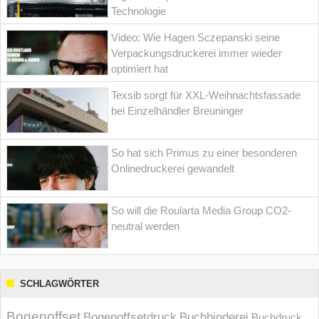
Technologie
Video: Wie Hagen Sczepanski seine
Verpackungsdruckerei immer wieder
optimiert hat
Texsib sorgt für XXL-Weihnachtsfassade
bei Einzelhändler Breuninger
So hat sich Primus zu einer besonderen
Onlinedruckerei gewandelt
So will die Roularta Media Group CO2-
neutral werden
SCHLAGWÖRTER
Bogenoffset
Bogenoffsetdruck
Buchbinderei
Buchdruck