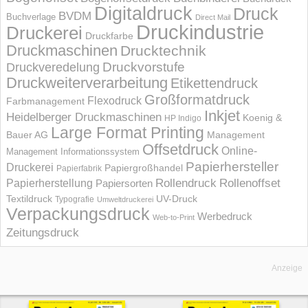
Digitaldruck
Druck
BVDM
Buchverlage
Direct Mail
Druckindustrie
Druckerei
Druckfarbe
Druckmaschinen
Drucktechnik
Druckvorstufe
Druckveredelung
Druckweiterverarbeitung
Etikettendruck
Großformatdruck
Flexodruck
Farbmanagement
Inkjet
Heidelberger Druckmaschinen
Koenig &
HP Indigo
Large Format Printing
Bauer AG
Management
Offsetdruck
Online-
Management Informations­system
Papierhersteller
Druckerei
Papiergroßhandel
Papierfabrik
Rollendruck
Rollenoffset
Papierherstellung
Papiersorten
UV-Druck
Textildruck
Typografie
Umweltdruckerei
Verpackungsdruck
Werbedruck
Web-to-Print
Zeitungsdruck
Anzeige