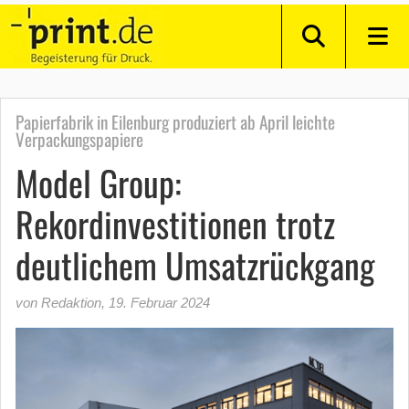
Papierfabrik in Eilenburg produziert ab April leichte
Verpackungspapiere
Model Group:
Rekordinvestitionen trotz
deutlichem Umsatzrückgang
von Redaktion
,
19. Februar 2024