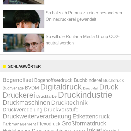
So hat sich Primus zu einer besonderen
Onlinedruckerei gewandelt
So will die Roularta Media Group CO2-
neutral werden
SCHLAGWÖRTER
Bogenoffset
Bogenoffsetdruck
Buchbinderei
Buchdruck
Digitaldruck
Druck
BVDM
Buchverlage
Direct Mail
Druckindustrie
Druckerei
Druckfarbe
Druckmaschinen
Drucktechnik
Druckvorstufe
Druckveredelung
Druckweiterverarbeitung
Etikettendruck
Großformatdruck
Flexodruck
Farbmanagement
Inkjet
Heidelberger Druckmaschinen