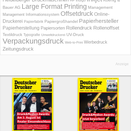
Koenig &
HP Indigo
Large Format Printing
Bauer AG
Management
Offsetdruck
Online-
Management Informations­system
Papierhersteller
Druckerei
Papiergroßhandel
Papierfabrik
Rollendruck
Rollenoffset
Papierherstellung
Papiersorten
UV-Druck
Textildruck
Typografie
Umweltdruckerei
Verpackungsdruck
Werbedruck
Web-to-Print
Zeitungsdruck
Anzeige