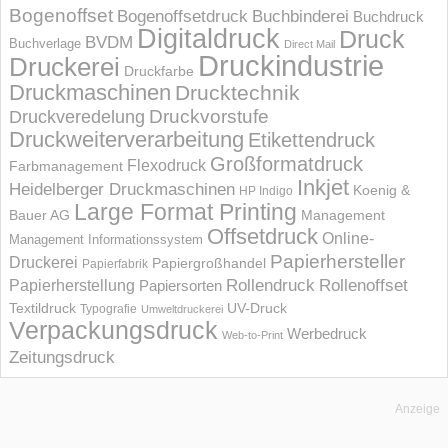
Bogenoffset
Bogenoffsetdruck
Buchbinderei
Buchdruck
Digitaldruck
Druck
BVDM
Buchverlage
Direct Mail
Druckindustrie
Druckerei
Druckfarbe
Druckmaschinen
Drucktechnik
Druckvorstufe
Druckveredelung
Druckweiterverarbeitung
Etikettendruck
Großformatdruck
Flexodruck
Farbmanagement
Inkjet
Heidelberger Druckmaschinen
Koenig &
HP Indigo
Large Format Printing
Bauer AG
Management
Offsetdruck
Online-
Management Informations­system
Papierhersteller
Druckerei
Papiergroßhandel
Papierfabrik
Rollendruck
Rollenoffset
Papierherstellung
Papiersorten
UV-Druck
Textildruck
Typografie
Umweltdruckerei
Verpackungsdruck
Werbedruck
Web-to-Print
Zeitungsdruck
Anzeige