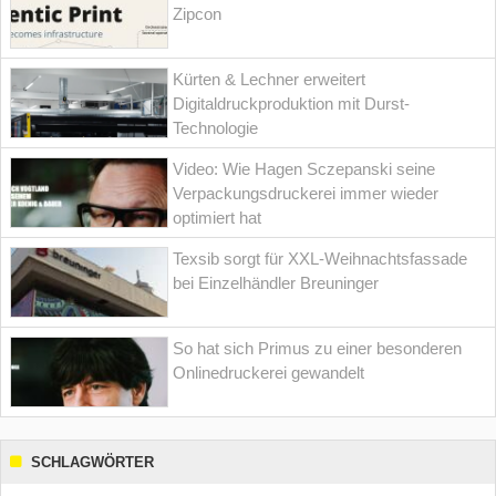
Zipcon
Kürten & Lechner erweitert
Digitaldruckproduktion mit Durst-
Technologie
Video: Wie Hagen Sczepanski seine
Verpackungsdruckerei immer wieder
optimiert hat
Texsib sorgt für XXL-Weihnachtsfassade
bei Einzelhändler Breuninger
So hat sich Primus zu einer besonderen
Onlinedruckerei gewandelt
SCHLAGWÖRTER