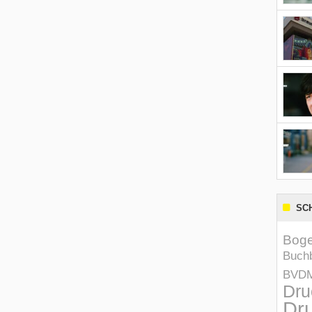
SC
Boge
Buchb
BVD
Dru
Dru