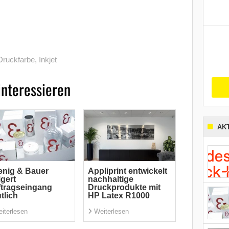
Druckfarbe
,
Inkjet
interessieren
AK
nig & Bauer
Appliprint entwickelt
igert
nachhaltige
tragseingang
Druckprodukte mit
tlich
HP Latex R1000
iterlesen
Weiterlesen