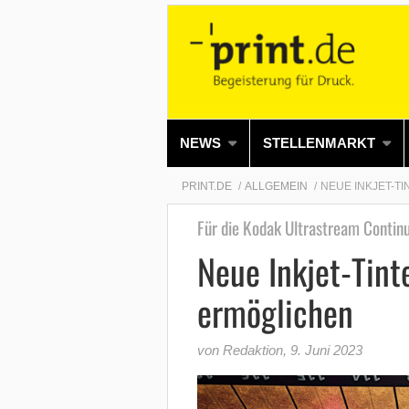
NEWS
STELLENMARKT
PRINT.DE
ALLGEMEIN
NEUE INKJET-T
Für die Kodak Ultrastream Contin
Neue Inkjet-Tint
ermöglichen
von Redaktion
,
9. Juni 2023