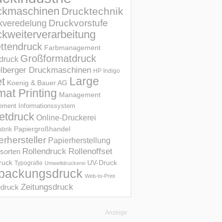
ckmaschinen
Drucktechnik
Druckvorstufe
kveredelung
kweiterverarbeitung
ettendruck
Farbmanagement
Großformatdruck
druck
elberger Druckmaschinen
HP Indigo
et
Large
Koenig & Bauer AG
mat Printing
Management
ment Informations­system
etdruck
Online-Druckerei
Papiergroßhandel
abrik
erhersteller
Papierherstellung
Rollendruck
Rollenoffset
sorten
UV-Druck
druck
Typografie
Umweltdruckerei
packungsdruck
Web-to-Print
Zeitungsdruck
druck
Anzeige