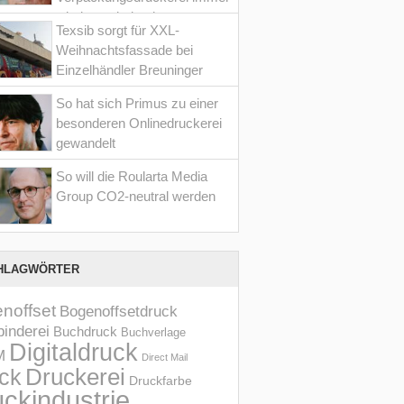
wieder optimiert hat
Texsib sorgt für XXL-
Weihnachtsfassade bei
Einzelhändler Breuninger
So hat sich Primus zu einer
besonderen Onlinedruckerei
gewandelt
So will die Roularta Media
Group CO2-neutral werden
HLAGWÖRTER
noffset
Bogenoffsetdruck
inderei
Buchdruck
Buchverlage
Digitaldruck
M
Direct Mail
Druckerei
ck
Druckfarbe
ckindustrie