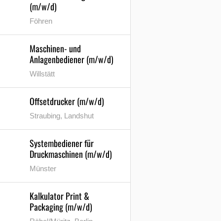
(m/w/d)
Föhren
Maschinen- und
Anlagenbediener (m/w/d)
Willstätt
Offsetdrucker (m/w/d)
Straubing, Landshut
Systembediener für
Druckmaschinen (m/w/d)
Münster
Kalkulator Print &
Packaging (m/w/d)