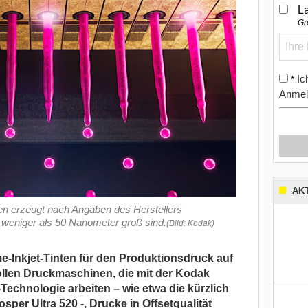
L
Gr
Ic
*
Anmel
AK
n erzeugt nach Angaben des Herstellers
e weniger als 50 Nanometer groß sind.
(Bild: Kodak)
-Inkjet-Tinten für den Produktionsdruck auf
sollen Druckmaschinen, die mit der Kodak
Technologie arbeiten – wie etwa die kürzlich
per Ultra 520 -, Drucke in Offsetqualität