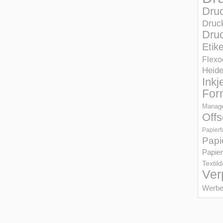
Dru
Druc
Druc
Etik
Flexo
Heid
Inkj
For
Manage
Offs
Papierf
Papi
Papier
Textil
Ver
Werbe