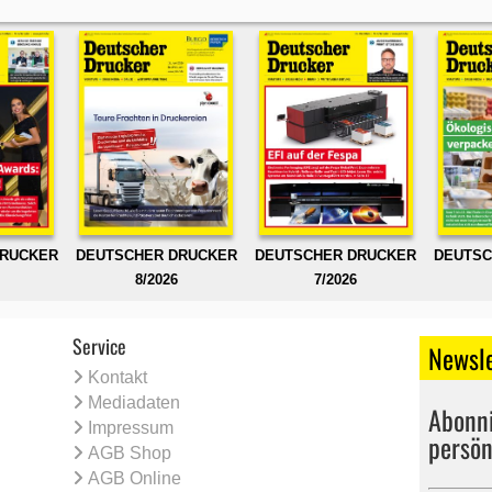
DRUCKER
DEUTSCHER DRUCKER
DEUTSCHER DRUCKER
DEUTSC
8/2026
7/2026
Service
Newsle
Kontakt
Mediadaten
Abonni
Impressum
persön
AGB Shop
AGB Online