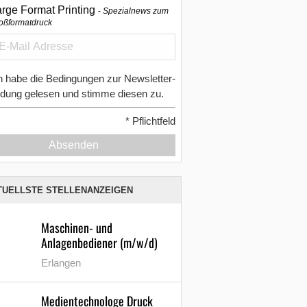
arge Format Printing
Spezialnews zum
oßformatdruck
h habe die Bedingungen zur Newsletter-
dung gelesen und stimme diesen zu.
*
Pflichtfeld
Absenden
TUELLSTE STELLENANZEIGEN
Maschinen- und
Anlagenbediener (m/w/d)
Erlangen
Medientechnologe Druck