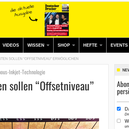
VIDEOS
WISSEN
SHOP
HEFTE
EVENTS
INTEN SOLLEN “OFFSETNIVEAU” ERMÖGLICHEN
uous-Inkjet-Technologie
NE
en sollen “Offsetniveau”
Abon
pers
D
Dr
W
un