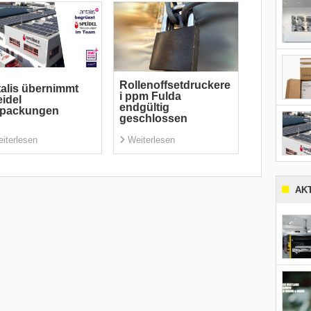
Rollenoffsetdruckere
alis übernimmt
i ppm Fulda
idel
endgültig
rpackungen
geschlossen
iterlesen
Weiterlesen
AK