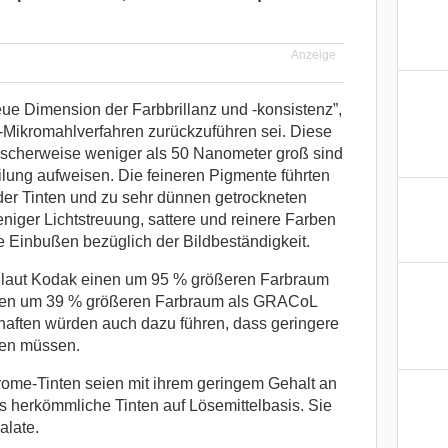
Anzeige
neue Dimension der Farbbrillanz und -konsistenz”,
-Mikromahlverfahren zurückzuführen sei. Diese
pischerweise weniger als 50 Nanometer groß sind
lung aufweisen. Die feineren Pigmente führten
der Tinten und zu sehr dünnen getrockneten
niger Lichtstreuung, sattere und reinere Farben
 Einbußen bezüglich der Bildbeständigkeit.
 laut Kodak einen um 95 % größeren Farbraum
inen um 39 % größeren Farbraum als GRACoL
haften würden auch dazu führen, dass geringere
en müssen.
me-Tinten seien mit ihrem geringem Gehalt an
ls herkömmliche Tinten auf Lösemittelbasis. Sie
alate.