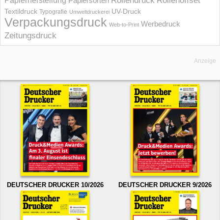
Rollendruck
Rollenoffset
Papierherstellung
Papiersorten
UV-Druck
Textildruck
Typografie
Umweltdruckerei
Verpackungsdruck
Werbedruck
Web-to-Print
Zeitungsdruck
Anzeige
DEUTSCHER DRUCKER 10/2026
DEUTSCHER DRUCKER 9/2026