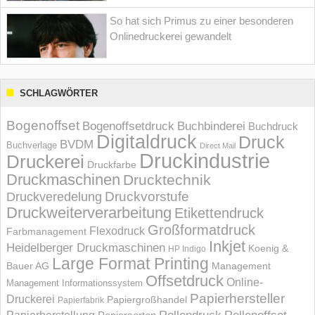
So hat sich Primus zu einer besonderen
Onlinedruckerei gewandelt
SCHLAGWÖRTER
Bogenoffset
Bogenoffsetdruck
Buchbinderei
Buchdruck
Digitaldruck
Druck
BVDM
Buchverlage
Direct Mail
Druckindustrie
Druckerei
Druckfarbe
Druckmaschinen
Drucktechnik
Druckvorstufe
Druckveredelung
Druckweiterverarbeitung
Etikettendruck
Großformatdruck
Flexodruck
Farbmanagement
Inkjet
Heidelberger Druckmaschinen
Koenig &
HP Indigo
Large Format Printing
Bauer AG
Management
Offsetdruck
Online-
Management Informations­system
Papierhersteller
Druckerei
Papiergroßhandel
Papierfabrik