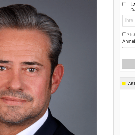
L
Gr
Ic
*
Anmel
AK