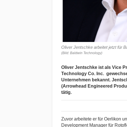
Oliver Jentschke arbeitet jetzt für
(Bild: Baldwin Technology)
Oliver Jentschke ist als Vice 
Technology Co. Inc. gewechsel
Unternehmen bekannt. Jentschk
(Arrowhead Engineered Product
tätig.
Zuvor arbeitete er für Oerlikon 
Development Manager für Rotofle