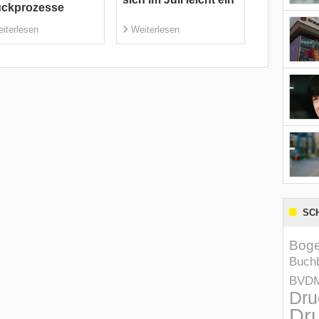
uckprozesse
iterlesen
Weiterlesen
SC
Boge
Buchb
BVD
Dru
Dru