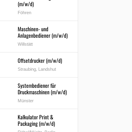
(m/w/d)
Föhren
Maschinen- und
Anlagenbediener (m/w/d)
Willstätt
Offsetdrucker (m/w/d)
Straubing, Landshut
Systembediener für
Druckmaschinen (m/w/d)
Münster
Kalkulator Print &
Packaging (m/w/d)