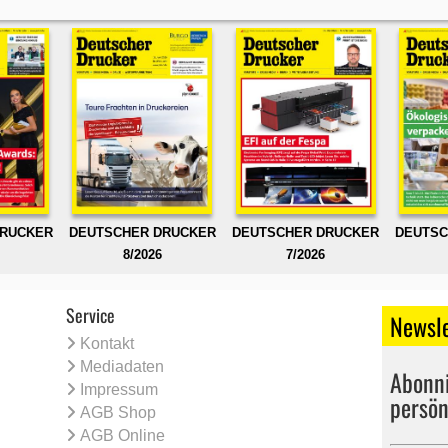
DRUCKER
DEUTSCHER DRUCKER
DEUTSCHER DRUCKER
DEUTSC
8/2026
7/2026
Service
Newsle
Kontakt
Mediadaten
Abonni
Impressum
persön
AGB Shop
AGB Online