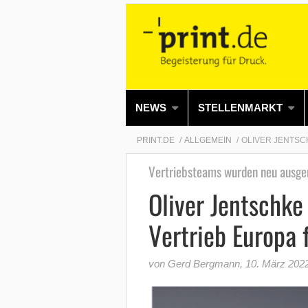
NEWS
STELLENMARKT
PRINT.DE
ALLGEMEIN
OLIVER JENTSC
Vertriebsteams wurden neu ausge
Oliver Jentschke
Vertrieb Europa 
von Gerd Bergmann
,
10. März 202