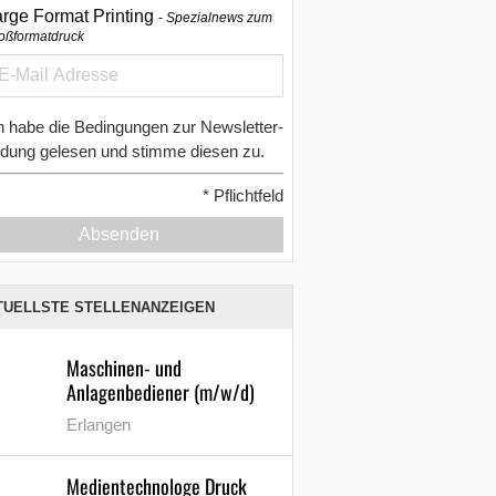
arge Format Printing
Spezialnews zum
oßformatdruck
h habe die Bedingungen zur Newsletter-
dung gelesen und stimme diesen zu.
*
Pflichtfeld
Absenden
TUELLSTE STELLENANZEIGEN
Maschinen- und
Anlagenbediener (m/w/d)
Erlangen
Medientechnologe Druck