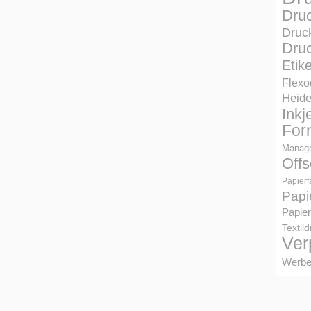
Dru
Druc
Druc
Etik
Flexo
Heid
Inkj
For
Manage
Offs
Papierf
Papi
Papier
Textil
Ver
Werbe