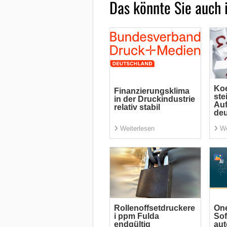
Das könnte Sie auch 
Koe
Finanzierungsklima
ste
in der Druckindustrie
Auf
relativ stabil
deu
Weiterlesen
We
Rollenoffsetdruckere
One
i ppm Fulda
Sof
endgültig
aut