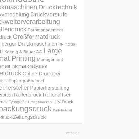
ckmaschinen
Drucktechnik
Druckvorstufe
kveredelung
kweiterverarbeitung
ettendruck
Farbmanagement
Großformatdruck
druck
elberger Druckmaschinen
HP Indigo
et
Large
Koenig & Bauer AG
mat Printing
Management
ment Informations­system
etdruck
Online-Druckerei
Papiergroßhandel
abrik
erhersteller
Papierherstellung
Rollendruck
Rollenoffset
sorten
UV-Druck
druck
Typografie
Umweltdruckerei
packungsdruck
Web-to-Print
Zeitungsdruck
druck
Anzeige