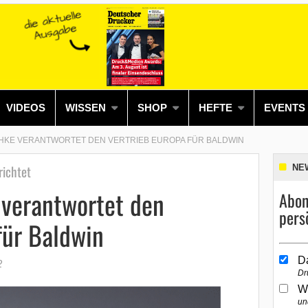
VIDEOS
WISSEN
SHOP
HEFTE
EVENTS
HKE VERANTWORTET DEN VERTRIEB EUROPA FÜR BALDWIN
richtet
NE
 verantwortet den
Abon
pers
für Baldwin
D
2
Dr
W
un