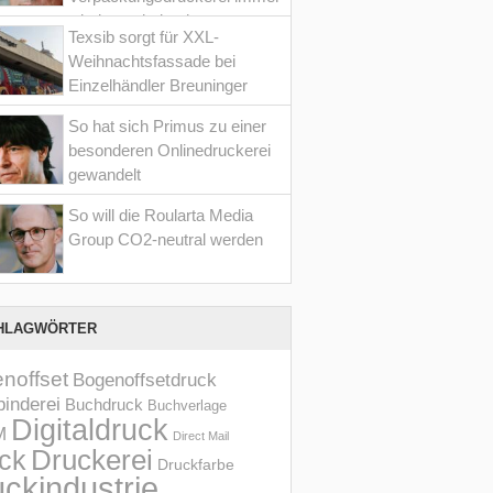
wieder optimiert hat
Texsib sorgt für XXL-
Weihnachtsfassade bei
Einzelhändler Breuninger
So hat sich Primus zu einer
besonderen Onlinedruckerei
gewandelt
So will die Roularta Media
Group CO2-neutral werden
HLAGWÖRTER
noffset
Bogenoffsetdruck
inderei
Buchdruck
Buchverlage
Digitaldruck
M
Direct Mail
Druckerei
ck
Druckfarbe
ckindustrie