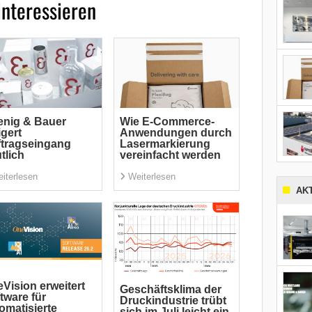
interessieren
nig & Bauer
Wie E-Commerce-
igert
Anwendungen durch
tragseingang
Lasermarkierung
tlich
vereinfacht werden
iterlesen
Weiterlesen
AK
Vision erweitert
Geschäftsklima der
tware für
Druckindustrie trübt
omatisierte
sich im Juli leicht ein