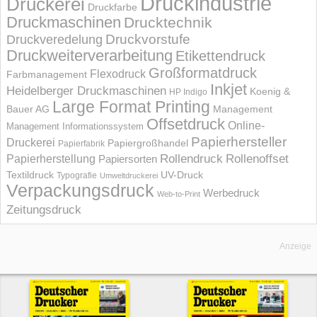
Druckindustrie
Druckerei
Druckfarbe
Druckmaschinen
Drucktechnik
Druckvorstufe
Druckveredelung
Druckweiterverarbeitung
Etikettendruck
Großformatdruck
Flexodruck
Farbmanagement
Inkjet
Heidelberger Druckmaschinen
Koenig &
HP Indigo
Large Format Printing
Bauer AG
Management
Offsetdruck
Online-
Management Informations­system
Papierhersteller
Druckerei
Papiergroßhandel
Papierfabrik
Rollendruck
Rollenoffset
Papierherstellung
Papiersorten
UV-Druck
Textildruck
Typografie
Umweltdruckerei
Verpackungsdruck
Werbedruck
Web-to-Print
Zeitungsdruck
Anzeige