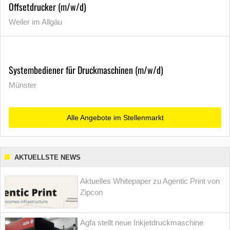
Offsetdrucker (m/w/d)
Weiler im Allgäu
Systembediener für Druckmaschinen (m/w/d)
Münster
Alle Angebote im Stellenmarkt
AKTUELLSTE NEWS
Aktuelles Whitepaper zu Agentic Print von
Zipcon
Agfa stellt neue Inkjetdruckmaschine