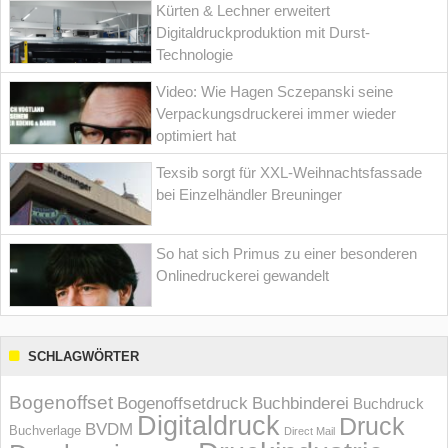
Kürten & Lechner erweitert
Digitaldruckproduktion mit Durst-
Technologie
Video: Wie Hagen Sczepanski seine
Verpackungsdruckerei immer wieder
optimiert hat
Texsib sorgt für XXL-Weihnachtsfassade
bei Einzelhändler Breuninger
So hat sich Primus zu einer besonderen
Onlinedruckerei gewandelt
SCHLAGWÖRTER
Bogenoffset
Bogenoffsetdruck
Buchbinderei
Buchdruck
Digitaldruck
Druck
BVDM
Buchverlage
Direct Mail