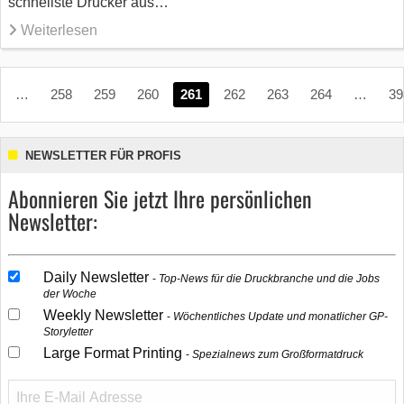
schnellste Drucker aus…
Weiterlesen
…
258
259
260
261
262
263
264
…
39
NEWSLETTER FÜR PROFIS
Abonnieren Sie jetzt Ihre persönlichen
Newsletter:
Daily Newsletter
Top-News für die Druckbranche und die Jobs
der Woche
Weekly Newsletter
Wöchentliches Update und monatlicher GP-
Storyletter
Large Format Printing
Spezialnews zum Großformatdruck