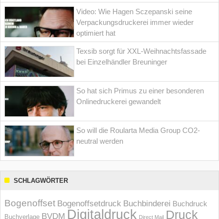
Video: Wie Hagen Sczepanski seine
Verpackungsdruckerei immer wieder
optimiert hat
Texsib sorgt für XXL-Weihnachtsfassade
bei Einzelhändler Breuninger
So hat sich Primus zu einer besonderen
Onlinedruckerei gewandelt
So will die Roularta Media Group CO2-
neutral werden
SCHLAGWÖRTER
Bogenoffset
Bogenoffsetdruck
Buchbinderei
Buchdruck
Digitaldruck
Druck
BVDM
Buchverlage
Direct Mail