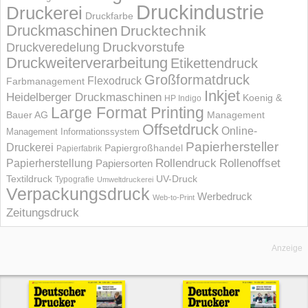
Druckindustrie
Druckerei
Druckfarbe
Druckmaschinen
Drucktechnik
Druckvorstufe
Druckveredelung
Druckweiterverarbeitung
Etikettendruck
Großformatdruck
Flexodruck
Farbmanagement
Inkjet
Heidelberger Druckmaschinen
Koenig &
HP Indigo
Large Format Printing
Bauer AG
Management
Offsetdruck
Online-
Management Informations­system
Papierhersteller
Druckerei
Papiergroßhandel
Papierfabrik
Rollendruck
Rollenoffset
Papierherstellung
Papiersorten
UV-Druck
Textildruck
Typografie
Umweltdruckerei
Verpackungsdruck
Werbedruck
Web-to-Print
Zeitungsdruck
Anzeige