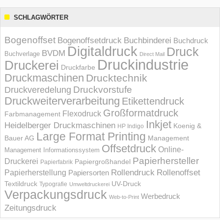
SCHLAGWÖRTER
Bogenoffset
Bogenoffsetdruck
Buchbinderei
Buchdruck
Digitaldruck
Druck
BVDM
Buchverlage
Direct Mail
Druckindustrie
Druckerei
Druckfarbe
Druckmaschinen
Drucktechnik
Druckvorstufe
Druckveredelung
Druckweiterverarbeitung
Etikettendruck
Großformatdruck
Flexodruck
Farbmanagement
Inkjet
Heidelberger Druckmaschinen
Koenig &
HP Indigo
Large Format Printing
Bauer AG
Management
Offsetdruck
Online-
Management Informations­system
Papierhersteller
Druckerei
Papiergroßhandel
Papierfabrik
Rollendruck
Rollenoffset
Papierherstellung
Papiersorten
UV-Druck
Textildruck
Typografie
Umweltdruckerei
Verpackungsdruck
Werbedruck
Web-to-Print
Zeitungsdruck