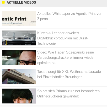
AKTUELLE VIDEOS
Aktuelles Whitepaper zu Agentic Print von
Zipcon
Kürten & Lechner erweitert
Digitaldruckproduktion mit Durst-
Technologie
Video: Wie Hagen Sczepanski seine
Verpackungsdruckerei immer wieder
optimiert hat
Texsib sorgt für XXL-Weihnachtsfassade
bei Einzelhändler Breuninger
So hat sich Primus zu einer besonderen
Onlinedruckerei gewandelt