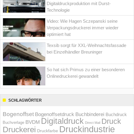
Digitaldruckproduktion mit Durst-
Technologie
Video: Wie Hagen Sczepanski seine
Verpackungsdruckerei immer wieder
optimiert hat
Texsib sorgt für XXL-Weihnachtsfassade
bei Einzelhändler Breuninger
So hat sich Primus zu einer besonderen
Onlinedruckerei gewandelt
SCHLAGWÖRTER
Bogenoffset
Bogenoffsetdruck
Buchbinderei
Buchdruck
Digitaldruck
Druck
BVDM
Buchverlage
Direct Mail
Druckindustrie
Druckerei
Druckfarbe