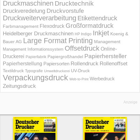
Druckmaschinen
Drucktechnik
Druckvorstufe
Druckveredelung
Druckweiterverarbeitung
Etikettendruck
Großformatdruck
Flexodruck
Farbmanagement
Inkjet
Heidelberger Druckmaschinen
Koenig &
HP Indigo
Large Format Printing
Bauer AG
Management
Offsetdruck
Online-
Management Informations­system
Papierhersteller
Druckerei
Papiergroßhandel
Papierfabrik
Rollendruck
Rollenoffset
Papierherstellung
Papiersorten
UV-Druck
Textildruck
Typografie
Umweltdruckerei
Verpackungsdruck
Werbedruck
Web-to-Print
Zeitungsdruck
Anzeige