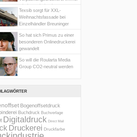
wieder optimiert hat
Texsib sorgt für XXL-
Weihnachtsfassade bei
Einzelhändler Breuninger
So hat sich Primus zu einer
besonderen Onlinedruckerei
gewandelt
So will die Roularta Media
Group CO2-neutral werden
HLAGWÖRTER
noffset
Bogenoffsetdruck
inderei
Buchdruck
Buchverlage
Digitaldruck
M
Direct Mail
Druckerei
ck
Druckfarbe
ckindustrie