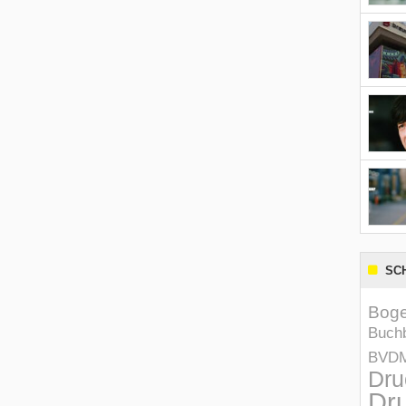
SC
Boge
Buchb
BVD
Dru
Dru