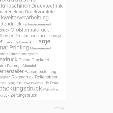
ckmaschinen
Drucktechnik
Druckvorstufe
kveredelung
kweiterverarbeitung
ettendruck
Farbmanagement
Großformatdruck
druck
elberger Druckmaschinen
HP Indigo
et
Large
Koenig & Bauer AG
mat Printing
Management
ment Informations­system
etdruck
Online-Druckerei
Papiergroßhandel
abrik
erhersteller
Papierherstellung
Rollendruck
Rollenoffset
sorten
UV-Druck
druck
Typografie
Umweltdruckerei
packungsdruck
Web-to-Print
Zeitungsdruck
druck
Anzeige