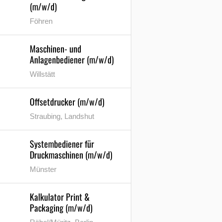
(m/w/d)
Föhren
Maschinen- und
Anlagenbediener (m/w/d)
Willstätt
Offsetdrucker (m/w/d)
Straubing, Landshut
Systembediener für
Druckmaschinen (m/w/d)
Münster
Kalkulator Print &
Packaging (m/w/d)