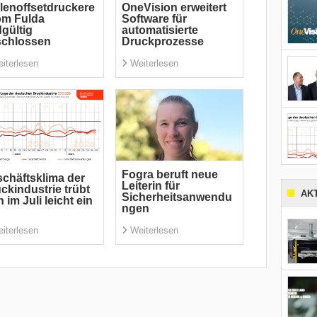
lenoffsetdruckere
OneVision erweitert
pm Fulda
Software für
gültig
automatisierte
schlossen
Druckprozesse
iterlesen
Weiterlesen
Fogra beruft neue
chäftsklima der
Leiterin für
ckindustrie trübt
AK
Sicherheitsanwendu
h im Juli leicht ein
ngen
iterlesen
Weiterlesen