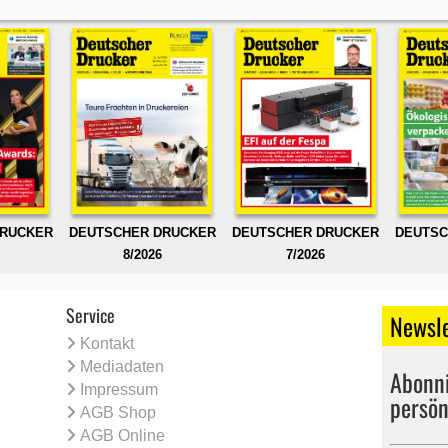
DRUCKER
DEUTSCHER DRUCKER
DEUTSCHER DRUCKER
DEUTSC
8/2026
7/2026
Service
Newsle
Kontakt
Mediadaten
Abonni
Impressum
persön
AGB Shop
AGB Online