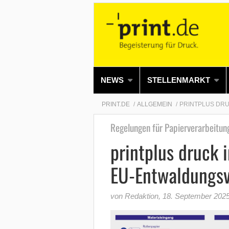
NEWS
STELLENMARKT
PRINT.DE
ALLGEMEIN
PRINTPLUS DR
Regelungen für Papierverarbeitun
printplus druck 
EU-Entwaldungs
von Redaktion
,
18. September 202