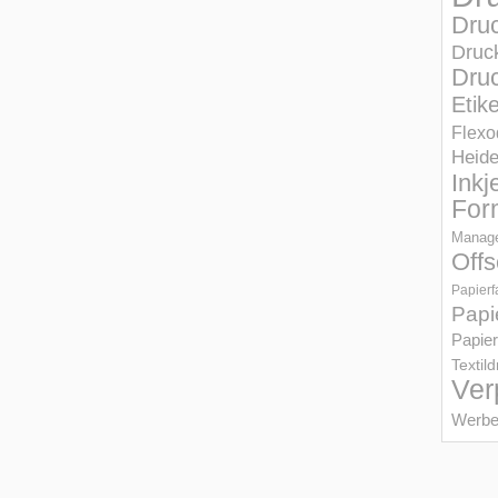
Dru
Druc
Druc
Etik
Flexo
Heid
Inkj
For
Manage
Offs
Papierf
Papi
Papier
Textil
Ver
Werbe