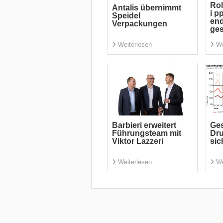
Rol
Antalis übernimmt
i p
Speidel
end
Verpackungen
ge
Weiterlesen
We
Barbieri erweitert
Ges
Führungsteam mit
Dru
Viktor Lazzeri
sic
Weiterlesen
We