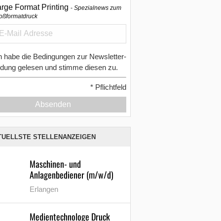
arge Format Printing
Spezialnews zum
oßformatdruck
h habe die Bedingungen zur Newsletter-
dung gelesen und stimme diesen zu.
*
Pflichtfeld
Absenden
TUELLSTE STELLENANZEIGEN
Maschinen- und
Anlagenbediener (m/w/d)
Erlangen
Medientechnologe Druck