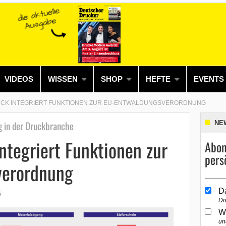
VIDEOS
WISSEN
SHOP
HEFTE
EVENTS
UCK INTEGRIERT FUNKTIONEN ZUR EU-ENTWALDUNGSVERORDNUNG
g in der Druckbranche
NE
integriert Funktionen zur
Abon
pers
verordnung
D
5
Dr
W
un