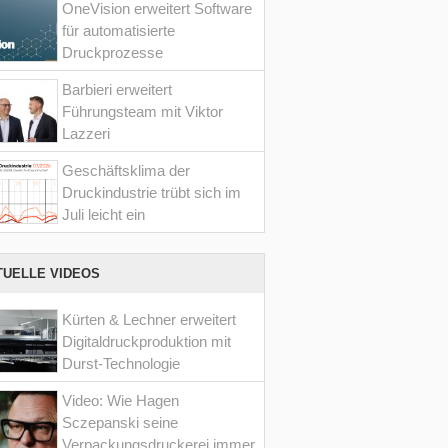
OneVision erweitert Software
für automatisierte
Druckprozesse
Barbieri erweitert
Führungsteam mit Viktor
Lazzeri
Geschäftsklima der
Druckindustrie trübt sich im
Juli leicht ein
TUELLE VIDEOS
Kürten & Lechner erweitert
Digitaldruckproduktion mit
Durst-Technologie
Video: Wie Hagen
Sczepanski seine
Verpackungsdruckerei immer