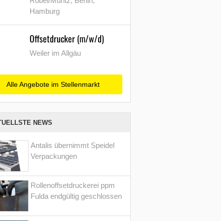
Röbel/Müritz, Berlin,
Hamburg
Offsetdrucker (m/w/d)
Weiler im Allgäu
Alle Angebote im Stellenmarkt
TUELLSTE NEWS
Antalis übernimmt Speidel
Verpackungen
Rollenoffsetdruckerei ppm
Fulda endgültig geschlossen