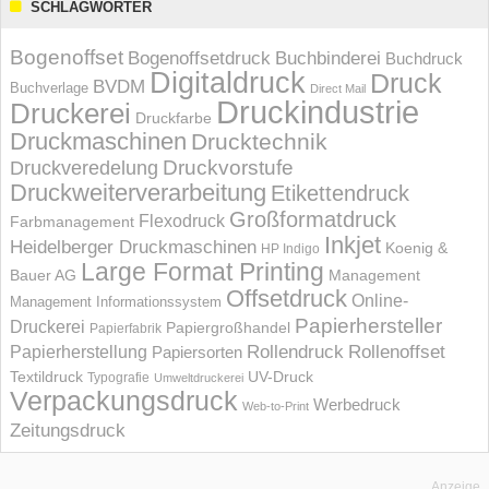
SCHLAGWÖRTER
Bogenoffset
Bogenoffsetdruck
Buchbinderei
Buchdruck
Digitaldruck
Druck
BVDM
Buchverlage
Direct Mail
Druckindustrie
Druckerei
Druckfarbe
Druckmaschinen
Drucktechnik
Druckvorstufe
Druckveredelung
Druckweiterverarbeitung
Etikettendruck
Großformatdruck
Flexodruck
Farbmanagement
Inkjet
Heidelberger Druckmaschinen
Koenig &
HP Indigo
Large Format Printing
Bauer AG
Management
Offsetdruck
Online-
Management Informations­system
Papierhersteller
Druckerei
Papiergroßhandel
Papierfabrik
Rollendruck
Rollenoffset
Papierherstellung
Papiersorten
UV-Druck
Textildruck
Typografie
Umweltdruckerei
Verpackungsdruck
Werbedruck
Web-to-Print
Zeitungsdruck
Anzeige