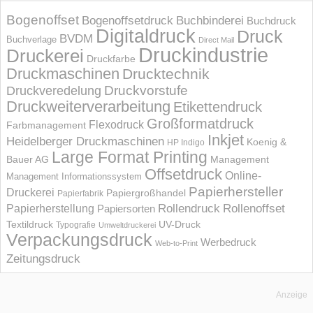
Bogenoffset
Bogenoffsetdruck
Buchbinderei
Buchdruck
Digitaldruck
Druck
BVDM
Buchverlage
Direct Mail
Druckindustrie
Druckerei
Druckfarbe
Druckmaschinen
Drucktechnik
Druckvorstufe
Druckveredelung
Druckweiterverarbeitung
Etikettendruck
Großformatdruck
Flexodruck
Farbmanagement
Inkjet
Heidelberger Druckmaschinen
Koenig &
HP Indigo
Large Format Printing
Bauer AG
Management
Offsetdruck
Online-
Management Informations­system
Papierhersteller
Druckerei
Papiergroßhandel
Papierfabrik
Rollendruck
Rollenoffset
Papierherstellung
Papiersorten
UV-Druck
Textildruck
Typografie
Umweltdruckerei
Verpackungsdruck
Werbedruck
Web-to-Print
Zeitungsdruck
Anzeige