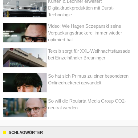
Kürten & Lechner erweitert
Digitaldruckproduktion mit Durst-
Technologie
Video: Wie Hagen Sczepanski seine
Verpackungsdruckerei immer wieder
optimiert hat
Texsib sorgt für XXL-Weihnachtsfassade
bei Einzelhändler Breuninger
So hat sich Primus zu einer besonderen
Onlinedruckerei gewandelt
So will die Roularta Media Group CO2-
neutral werden
SCHLAGWÖRTER