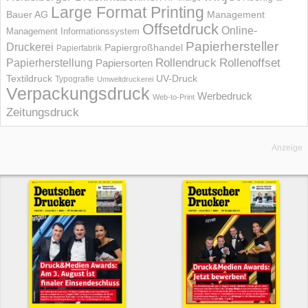
Large Format Printing
Bauer AG
Management
Offsetdruck
Online-
Management Informations­system
Papierhersteller
Druckerei
Papiergroßhandel
Papierfabrik
Rollendruck
Rollenoffset
Papierherstellung
Papiersorten
UV-Druck
Textildruck
Typografie
Umweltdruckerei
Verpackungsdruck
Werbedruck
Web-to-Print
Zeitungsdruck
Anzeige