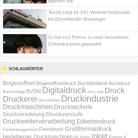
optimiert hat
Texsib sorgt für XXL-Weihnachtsfassade
bei Einzelhändler Breuninger
So hat sich Primus zu einer besonderen
Onlinedruckerei gewandelt
SCHLAGWÖRTER
Bogenoffset
Bogenoffsetdruck
Buchbinderei
Buchdruck
Digitaldruck
Druck
BVDM
Buchverlage
Direct Mail
Druckindustrie
Druckerei
Druckfarbe
Druckmaschinen
Drucktechnik
Druckvorstufe
Druckveredelung
Druckweiterverarbeitung
Etikettendruck
Großformatdruck
Flexodruck
Farbmanagement
Inkjet
Heidelberger Druckmaschinen
Koenig &
HP Indigo