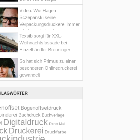
Video: Wie Hagen
Sczepanski seine
Verpackungsdruckerei immer
wieder optimiert hat
Texsib sorgt für XXL-
Weihnachtsfassade bei
Einzelhändler Breuninger
So hat sich Primus zu einer
besonderen Onlinedruckerei
gewandelt
HLAGWÖRTER
noffset
Bogenoffsetdruck
inderei
Buchdruck
Buchverlage
Digitaldruck
M
Direct Mail
Druckerei
ck
Druckfarbe
ckindustrie