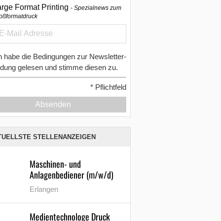
arge Format Printing
Spezialnews zum
oßformatdruck
h habe die Bedingungen zur Newsletter-
dung gelesen und stimme diesen zu.
*
Pflichtfeld
Absenden
TUELLSTE STELLENANZEIGEN
Maschinen- und
Anlagenbediener (m/w/d)
Erlangen
Medientechnologe Druck