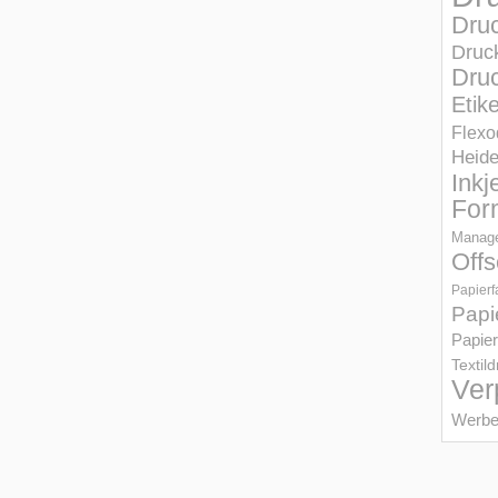
Dru
Druc
Druc
Etik
Flexo
Heid
Inkj
For
Manage
Offs
Papierf
Papi
Papier
Textil
Ver
Werbe