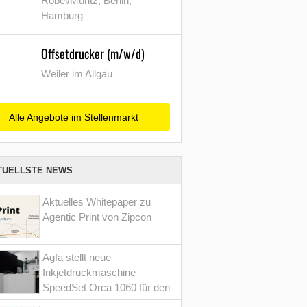
Röbel/Müritz, Berlin,
Hamburg
Offsetdrucker (m/w/d)
Weiler im Allgäu
Alle Angebote im Stellenmarkt
TUELLSTE NEWS
Aktuelles Whitepaper zu
Agentic Print von Zipcon
Agfa stellt neue
Inkjetdruckmaschine
SpeedSet Orca 1060 für den
Verpackungsdruck vor