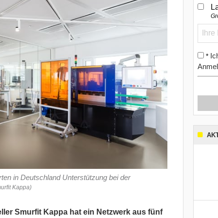
L
Gr
Ic
*
Anmel
AK
rten in Deutschland Unterstützung bei der
murfit Kappa)
ller Smurfit Kappa hat ein Netzwerk aus fünf