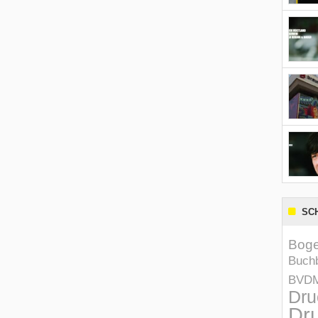
SC
Boge
Buchb
BVD
Dru
Dru