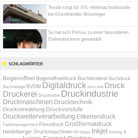
Texsib sorgt für XXL-Weihnachtsfassade
bei Einzelhändler Breuninger
So hat sich Primus zu einer besonderen
Onlinedruckerei gewandelt
SCHLAGWÖRTER
Bogenoffset
Bogenoffsetdruck
Buchbinderei
Buchdruck
Digitaldruck
Druck
BVDM
Buchverlage
Direct Mail
Druckindustrie
Druckerei
Druckfarbe
Druckmaschinen
Drucktechnik
Druckvorstufe
Druckveredelung
Druckweiterverarbeitung
Etikettendruck
Großformatdruck
Flexodruck
Farbmanagement
Inkjet
Heidelberger Druckmaschinen
Koenig &
HP Indigo