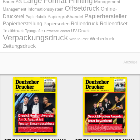
Large Format Printing
Bauer AG
Management
Offsetdruck
Online-
Management Informations­system
Papierhersteller
Druckerei
Papiergroßhandel
Papierfabrik
Rollendruck
Rollenoffset
Papierherstellung
Papiersorten
UV-Druck
Textildruck
Typografie
Umweltdruckerei
Verpackungsdruck
Werbedruck
Web-to-Print
Zeitungsdruck
Anzeige