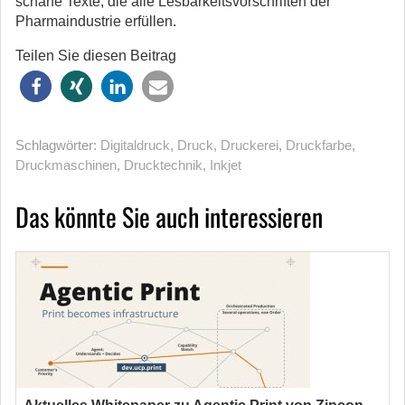
scharfe Texte, die alle Lesbarkeitsvorschriften der
Pharmaindustrie erfüllen.
Teilen Sie diesen Beitrag
Schlagwörter:
Digitaldruck
,
Druck
,
Druckerei
,
Druckfarbe
,
Druckmaschinen
,
Drucktechnik
,
Inkjet
Das könnte Sie auch interessieren