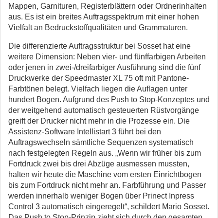
Mappen, Garnituren, Registerblättern oder Ordnerinhalten
aus. Es ist ein breites Auftragsspektrum mit einer hohen
Vielfalt an Bedruckstoffqualitäten und Grammaturen.
Die differenzierte Auftragsstruktur bei Sosset hat eine
weitere Dimension: Neben vier- und fünffarbigen Arbeiten
oder jenen in zwei-/dreifarbiger Ausführung sind die fünf
Druckwerke der Speedmaster XL 75 oft mit Pantone-
Farbtönen belegt. Vielfach liegen die Auflagen unter
hundert Bogen. Aufgrund des Push to Stop-Konzeptes und
der weitgehend automatisch gesteuerten Rüstvorgänge
greift der Drucker nicht mehr in die Prozesse ein. Die
Assistenz-Software Intellistart 3 führt bei den
Auftragswechseln sämtliche Sequenzen systematisch
nach festgelegten Regeln aus. „Wenn wir früher bis zum
Fortdruck zwei bis drei Abzüge ausmessen mussten,
halten wir heute die Maschine vom ersten Einrichtbogen
bis zum Fortdruck nicht mehr an. Farbführung und Passer
werden innerhalb weniger Bogen über Prinect Inpress
Control 3 automatisch eingeregelt“, schildert Mario Sosset.
Das Push to Stop-Prinzip zieht sich durch den gesamten