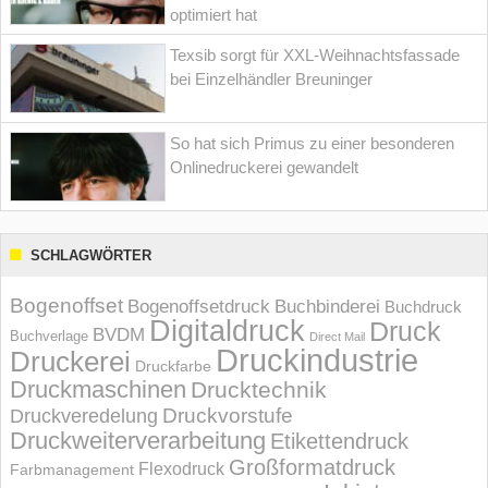
optimiert hat
Texsib sorgt für XXL-Weihnachtsfassade
bei Einzelhändler Breuninger
So hat sich Primus zu einer besonderen
Onlinedruckerei gewandelt
SCHLAGWÖRTER
Bogenoffset
Bogenoffsetdruck
Buchbinderei
Buchdruck
Digitaldruck
Druck
BVDM
Buchverlage
Direct Mail
Druckindustrie
Druckerei
Druckfarbe
Druckmaschinen
Drucktechnik
Druckvorstufe
Druckveredelung
Druckweiterverarbeitung
Etikettendruck
Großformatdruck
Flexodruck
Farbmanagement