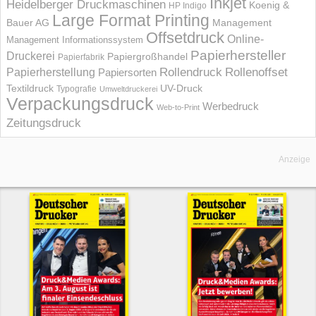
Inkjet
Heidelberger Druckmaschinen
Koenig &
HP Indigo
Large Format Printing
Bauer AG
Management
Offsetdruck
Online-
Management Informations­system
Papierhersteller
Druckerei
Papiergroßhandel
Papierfabrik
Rollendruck
Rollenoffset
Papierherstellung
Papiersorten
UV-Druck
Textildruck
Typografie
Umweltdruckerei
Verpackungsdruck
Werbedruck
Web-to-Print
Zeitungsdruck
Anzeige